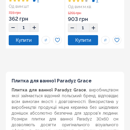
1
1
Од вим:
шт
Од вим:
м.кв.
Розмір:
29,5x59,5
Розмір:
29,5x59,5
723 грн
1291 грн
362 грн
903 грн
Плитка для ванної Paradyz Grace
Плитка для ванної Paradyz Grace
,
виробництвом
якої займається відомий польський бренд, відповідає
всім вимогам якості і довговічності. Використана у
виробництві продукції міцна кераміка без шкідливих
домішок абсолютно безпечна для здоров'я людини.
Розміри плитки для ванної Paradyz 30х60 см
дозволяють досягти оригінального візуального