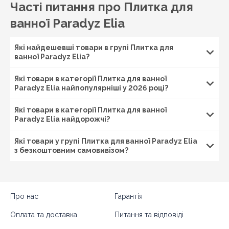
Часті питання про Плитка для
довговічність, практичність, приголомшливі дані
ванної Paradyz Elia
естетичності, інші експлуатаційні гідності. У свою
чергу, розумність вартості облицювальних покриттів
з Польщі припаде до вподоби навіть примхливою
Які найдешевші товари в групі Плитка для
клієнтурі.
ванної Paradyz Elia?
Дизайн з кахлем ванної Paradyz Elia
Які товари в категорії Плитка для ванної
Відмінною особливістю оформлення плитки для
Paradyz Elia найпопулярніші у 2026 році?
ванної Парадиж Еліа стало автентичне наслідування
натуральною фактурою деревини, що надає
Які товари в категорії Плитка для ванної
особливої гармонійності і виразності різноманітних
Paradyz Elia найдорожчі?
напрямків стилістики. Приглушені відтінки перлового
і кремового вигідно розбавляються ліловими тонами
Які товари у групі Плитка для ванної Paradyz Elia
мозаїки, що створює цілісність композиції і органічно
з безкоштовним самовивізом?
розставляє потрібні акценти в інтер'єрах. Найбільш
виграшно і вдало
кахель для ванної Paradyz
Elia
підкреслює шале, гранж, контемпорарі, прованс,
скандинавські мотиви, еко.
Про нас
Гарантія
Перелік послуг, який запропонований нашим
інтернет-магазином Keramis, передбачає
Оплата та доставка
Питання та відповіді
замечательнейшую покупку висококласної плитки для