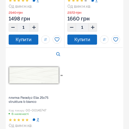
1
1
Од вим:
м.кв.
Од вим:
м.кв.
Розмір:
25x75
Розмір:
25x75
2140 грн
2372 грн
1498 грн
1660 грн
плитка Paradyz Elia 25x75
struktura b bianco
00-00145747
Код товару:
В наявності
2
Од вим:
м.кв.