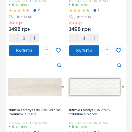
00-00145745
00-00145743
Код товару:
Код товару:
В наявності
В наявності
2
1
Од вим:
м.кв.
Од вим:
м.кв.
Розмір:
25x75
Розмір:
25x75
2140 грн
2140 грн
1498 грн
1498 грн
плитка Paradyz Elia 25x75 crema
плитка Paradyz Elia 25x75
(залишок 7,23 м2)
struktura a bianco
00-00145744
00-00145746
Код товару:
Код товару:
В наявності
В наявності