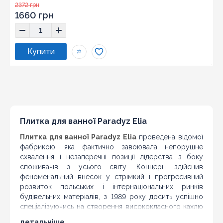
Розмір:
25x75
2372 грн
1660 грн
Плитка для ванної Paradyz Elia
Плитка для ванної Paradyz Elia
проведена відомої
фабрикою, яка фактично завоювала непорушне
схвалення і незаперечні позиції лідерства з боку
споживачів з усього світу. Концерн здійснив
феноменальний внесок у стрімкий і прогресивний
розвиток польських і інтернаціональних ринків
будівельних матеріалів, з 1989 року досить успішно
спеціалізуючись на створення висококласного кахлю
і греса для просторів житлового типу, державних
детальніше