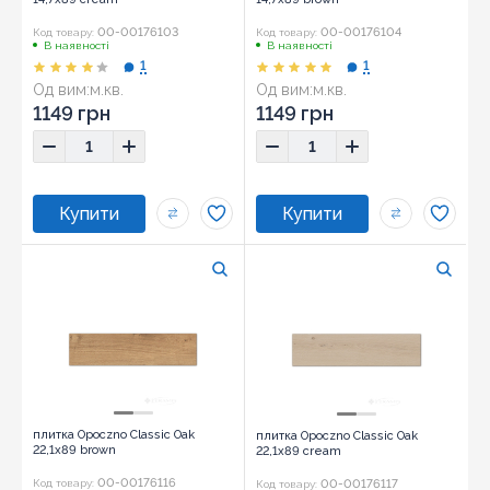
00-00176103
00-00176104
Код товару:
Код товару:
В наявності
В наявності
1
1
Од вим:
м.кв.
Од вим:
м.кв.
Розмір:
14,7x89
Розмір:
14,7x89
1149 грн
1149 грн
плитка Opoczno Classic Oak
плитка Opoczno Classic Oak
22,1x89 brown
22,1x89 cream
00-00176116
00-00176117
Код товару:
Код товару: