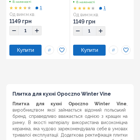
В наявності
В наявності
1
1
Од вим:
м.кв.
Од вим:
м.кв.
Розмір:
22,1x89
Розмір:
22,1x89
1149 грн
1149 грн
Плитка для кухні Opoczno Winter Vine
Плитка для кухні Opoczno Winter Vine
,
виробництвом якої займається відомий польський
бренд, справедливо вважається однією з кращих на
ринку. В якості матеріалу використана високоміцна
кераміка, яка чудово зарекомендувала себе в умовах
тривалої експлуатації. Додаткова ректифікація плитки