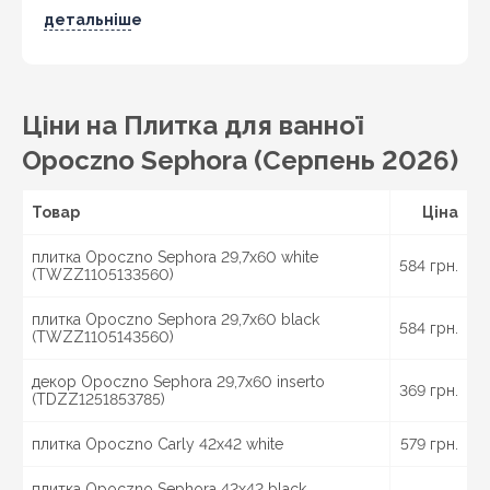
Бердичів, Житомир, Новоград-Волинський,
детальніше
Коростень,
Хмельницький
, Кам'янець-Подільський,
Івано-Франківськ, Калуш, Коломия, Рогатин,
Кіровоград, Олександрія, Тернопіль, Кременець,
Чортків,
Чернівці
, Кіцмань та інші міста України.
Ціни на Плитка для ванної
Opoczno Sephora (Серпень 2026)
Товар
Ціна
плитка Opoczno Sephora 29,7x60 white
584 грн.
(TWZZ1105133560)
плитка Opoczno Sephora 29,7x60 black
584 грн.
(TWZZ1105143560)
декор Opoczno Sephora 29,7x60 inserto
369 грн.
(TDZZ1251853785)
плитка Opoczno Carly 42x42 white
579 грн.
плитка Opoczno Sephora 42x42 black