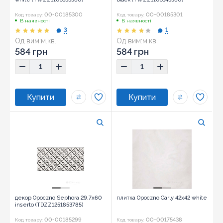
00-00185300
00-00185301
Код товару:
Код товару:
В наявності
В наявності
3
1
Од вим:
м.кв.
Од вим:
м.кв.
Розмір:
29,7x60
Розмір:
29,7x60
584 грн
584 грн
декор Opoczno Sephora 29,7x60
плитка Opoczno Carly 42x42 white
inserto (TDZZ1251853785)
00-00185299
00-00175438
Код товару:
Код товару: