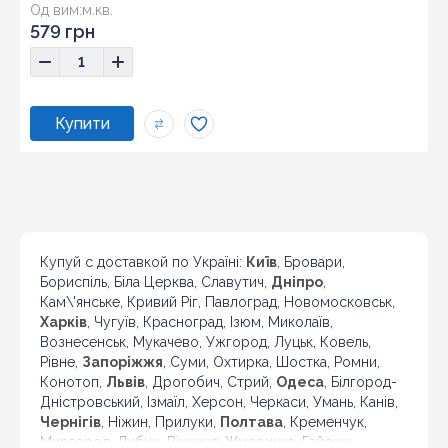
Од вим:
м.кв.
Розмір:
42x42
579 грн
Купуй с доставкой по Україні:
Київ
, Бровари,
Бориспіль, Біла Церква, Славутич,
Дніпро
,
Кам\'янське, Кривий Ріг, Павлоград, Новомосковськ,
Харків
, Чугуїв, Красноград, Ізюм, Миколаїв,
Вознесенськ, Мукачево, Ужгород, Луцьк, Ковель,
Рівне,
Запоріжжя
, Суми, Охтирка, Шостка, Ромни,
Конотоп,
Львів
, Дрогобич, Стрий,
Одеса
, Білгород-
Дністровський, Ізмаїл, Херсон, Черкаси, Умань, Канів,
Чернігів
, Ніжин, Прилуки,
Полтава
, Кременчук,
Миргород, Лубни, Вінниця, Жмеринка, Гайсин,