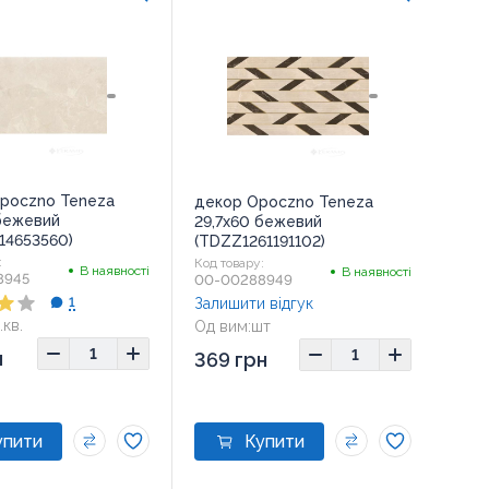
Opoczno Teneza
декор Opoczno Teneza
 бежевий
29,7x60 бежевий
14653560)
(TDZZ1261191102)
:
Код товару:
В наявності
В наявності
8945
00-00288949
Залишити відгук
1
.кв.
Од вим:
шт
н
369 грн