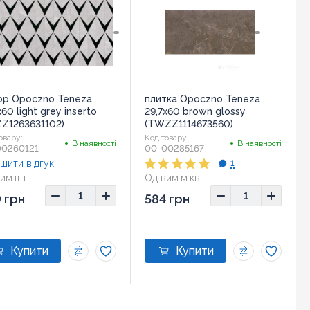
ор Opoczno Teneza
плитка Opoczno Teneza
x60 light grey inserto
29,7x60 brown glossy
Z1263631102)
(TWZZ1114673560)
овару:
Код товару:
В наявності
В наявності
00260121
00-00285167
шити відгук
1
им:
шт
Од вим:
м.кв.
 грн
584 грн