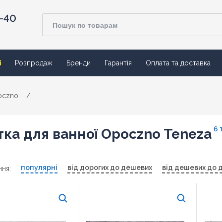
4-40
ї
Розпродаж
Бренди
Гарантія
Оплата та доставка
oczno
/
6 
ка для ванної Opoczno Teneza
популярні
від дорогих до дешевих
від дешевих до 
ня: