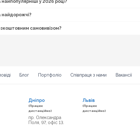
a найпопулярніші у 2026 році?
a найдорожчі?
 безкоштовним самовивізом?
овіді
Блог
Портфоліо
Співпраця з нами
Вакансії
Дніпро
Львів
(Працює
(Працює
дистанційно)
дистанційно)
пр. Олександра
Поля, 97, офіс 13.