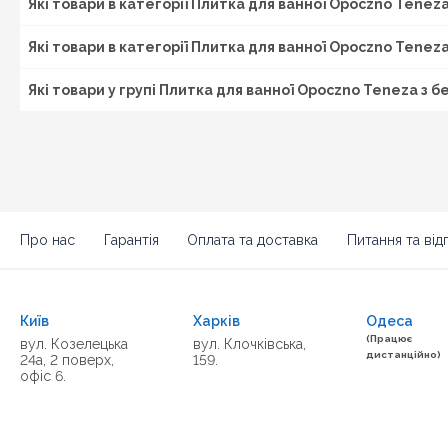
Які товари в категорії Плитка для ванної Opoczno Tenez
Які товари в категорії Плитка для ванної Opoczno Tenez
Які товари у групі Плитка для ванної Opoczno Teneza з
Про нас
Гарантія
Оплата та доставка
Питання та відп
Київ
Харків
Одеса
(Працює
вул. Козелецька
вул. Клочківська,
дистанційно)
24а, 2 поверх,
159.
офіс 6.