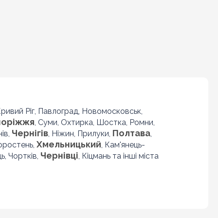
 Кривий Ріг, Павлоград, Новомосковськ,
поріжжя
, Суми, Охтирка, Шостка, Ромни,
Чернігів
Полтава
нів,
, Ніжин, Прилуки,
,
Хмельницький
Коростень,
, Кам'янець-
Чернівці
ь, Чортків,
, Кіцмань та інші міста