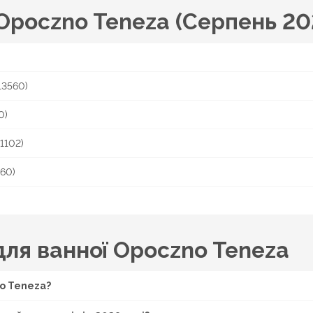
 Opoczno Teneza (Серпень 20
13560)
0)
1102)
60)
для ванної Opoczno Teneza
no Teneza?