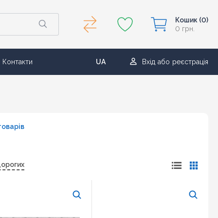
Кошик
(0)
0 грн.
Контакти
UA
Вхід
або
реєстрація
RU
товарів
дорогих