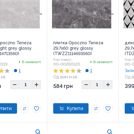
Opoczno Teneza
плитка Opoczno Teneza
дек
ight grey glossy
29,7x60 grey glossy
29,7
14713560)
(TWZZ1114693560)
(TDZ
:
Код товару:
Код т
В наявності
В наявності
0119
00-00260120
00-
Зали
1
1
.кв.
Од вим:
м.кв.
Од в
н
584 грн
399