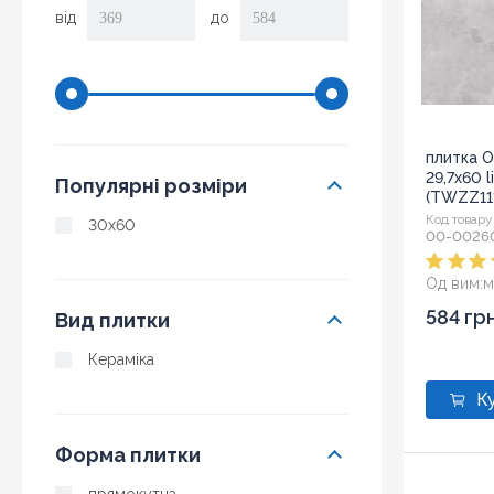
від
до
плитка 
29,7x60 l
Популярні розміри
(TWZZ11
Код товару
30x60
00-0026
Од вим:
м
584 гр
Вид плитки
Кераміка
Форма плитки