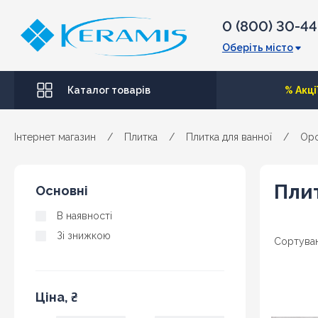
0 (800) 30-4
Оберіть місто
Каталог товарів
% Акці
Інтернет магазин
/
Плитка
/
Плитка для ванної
/
Op
Плит
Основні
В наявності
Зі знижкою
Сортуван
Ціна, ₴