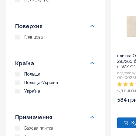
прямокутна
Поверхня
Глянцева
плитка 
29,7x60
Країна
(TWZZ11
Код товару
Польща
00-0028
Польща-Україна
Од вим:
м
Україна
584 гр
Призначення
Базова плитка