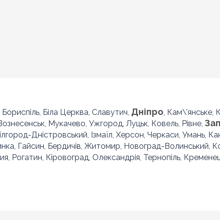
Дніпро
, Бориспіль, Біла Церква, Славутич,
, Кам\'янське,
За
 Вознесенськ, Мукачево, Ужгород, Луцьк, Ковель, Рівне,
Білгород-Дністровський, Ізмаїл, Херсон, Черкаси, Умань, Ка
инка, Гайсин, Бердичів, Житомир, Новоград-Волинський, 
ия, Рогатин, Кіровоград, Олександрія, Тернопіль, Кременец