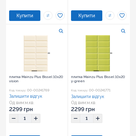
плитка Mainzu Plus Bissel 10x20
плитка Mainzu Plus Bissel 10x20
vision
y-green
00-00241769
00-00241771
Код товару:
Код товару:
Залишити відгук
Залишити відгук
Од вим:
м.кв.
Од вим:
м.кв.
Розмір:
10x20
Розмір:
10x20
2299 грн
2299 грн