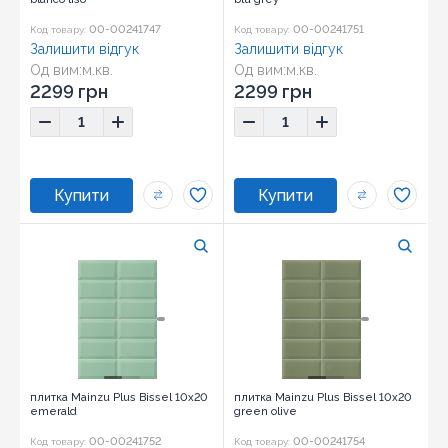
00-00241747
00-00241751
Код товару:
Код товару:
Залишити відгук
Залишити відгук
Од вим:
м.кв.
Од вим:
м.кв.
Розмір:
10x20
Розмір:
10x20
2299 грн
2299 грн
плитка Mainzu Plus Bissel 10x20
плитка Mainzu Plus Bissel 10x20
emerald
green olive
00-00241752
00-00241754
Код товару:
Код товару: