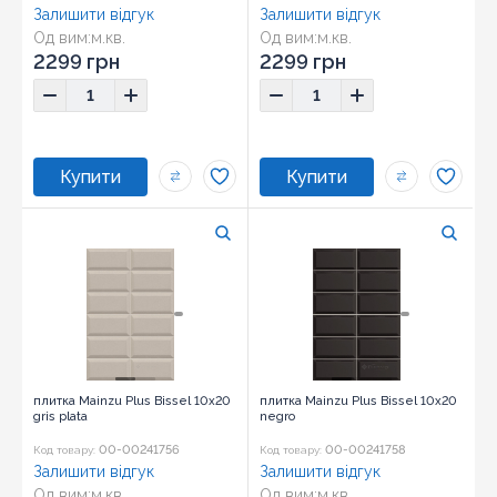
Залишити відгук
Залишити відгук
Од вим:
м.кв.
Од вим:
м.кв.
Розмір:
10x20
Розмір:
10x20
2299 грн
2299 грн
плитка Mainzu Plus Bissel 10x20
плитка Mainzu Plus Bissel 10x20
gris plata
negro
00-00241756
00-00241758
Код товару:
Код товару:
Залишити відгук
Залишити відгук
Од вим:
м.кв.
Од вим:
м.кв.