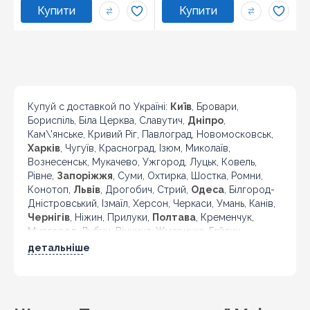
Купуй с доставкой по Україні:
Київ
, Бровари,
Бориспіль, Біла Церква, Славутич,
Дніпро
,
Кам\'янське, Кривий Ріг, Павлоград, Новомосковськ,
Харків
, Чугуїв, Красноград, Ізюм, Миколаїв,
Вознесенськ, Мукачево, Ужгород, Луцьк, Ковель,
Рівне,
Запоріжжя
, Суми, Охтирка, Шостка, Ромни,
Конотоп,
Львів
, Дрогобич, Стрий,
Одеса
, Білгород-
Дністровський, Ізмаїл, Херсон, Черкаси, Умань, Канів,
Чернігів
, Ніжин, Прилуки,
Полтава
, Кременчук,
Миргород, Лубни, Вінниця, Жмеринка, Гайсин,
Бердичів, Житомир, Новоград-Волинський,
детальніше
Коростень,
Хмельницький
, Кам'янець-Подільський,
Івано-Франківськ, Калуш, Коломия, Рогатин,
Кіровоград, Олександрія, Тернопіль, Кременець,
Чортків,
Чернівці
, Кіцмань та інші міста України.