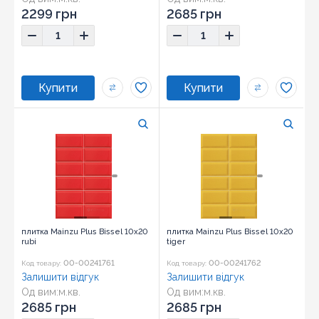
Розмір:
10x20
Розмір:
10x20
2299 грн
2685 грн
плитка Mainzu Plus Bissel 10x20
плитка Mainzu Plus Bissel 10x20
rubi
tiger
00-00241761
00-00241762
Код товару:
Код товару:
Залишити відгук
Залишити відгук
Од вим:
м.кв.
Од вим:
м.кв.
Розмір:
10x20
Розмір:
10x20
2685 грн
2685 грн