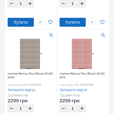
плитка Mainzu Plus Bissel 10x20
плитка Mainzu Plus Bissel 10x20
pearl
pink
00-00241765
00-00241768
Код товару:
Код товару:
Залишити відгук
Залишити відгук
Од вим:
м.кв.
Од вим:
м.кв.
Розмір:
10x20
Розмір:
10x20
2299 грн
2299 грн