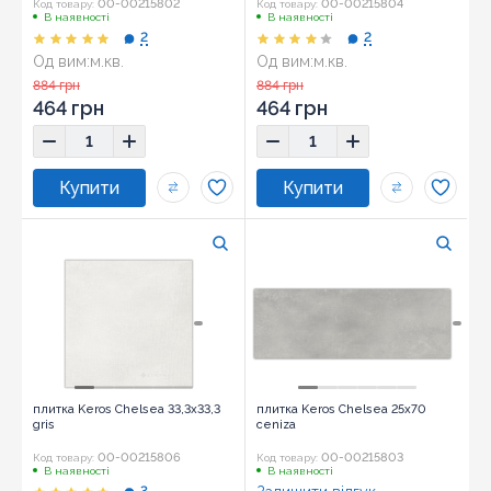
00-00215802
00-00215804
Код товару:
Код товару:
В наявності
В наявності
2
2
Од вим:
м.кв.
Од вим:
м.кв.
Розмір:
33,3x33,3
Розмір:
33,3x33,3
884 грн
884 грн
464 грн
464 грн
плитка Keros Chelsea 33,3x33,3
плитка Keros Chelsea 25x70
gris
ceniza
00-00215806
00-00215803
Код товару:
Код товару:
В наявності
В наявності