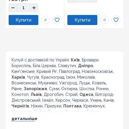
Купуй с доставкой по Україні:
Київ
, Бровари,
Бориспіль, Біла Церква, Славутич,
Дніпро
,
Кам\'янське, Кривий Ріг, Павлоград, Новомосковськ,
Харків
, Чугуїв, Красноград, Ізюм, Миколаїв,
Вознесенськ, Мукачево, Ужгород, Луцьк, Ковель,
Рівне,
Запоріжжя
, Суми, Охтирка, Шостка, Ромни,
Конотоп,
Львів
, Дрогобич, Стрий,
Одеса
, Білгород-
Дністровський, Ізмаїл, Херсон, Черкаси, Умань, Канів,
Чернігів
, Ніжин, Прилуки,
Полтава
, Кременчук,
Миргород, Лубни, Вінниця, Жмеринка, Гайсин,
Бердичів, Житомир, Новоград-Волинський,
детальніше
Коростень,
Хмельницький
, Кам'янець-Подільський,
Івано-Франківськ, Калуш, Коломия, Рогатин,