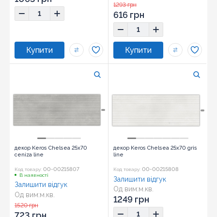
Розмір:
25x70
1293 грн
616 грн
декор Keros Chelsea 25x70
декор Keros Chelsea 25x70 gris
ceniza line
line
00-00215807
00-00215808
Код товару:
Код товару:
В наявності
Залишити відгук
Залишити відгук
Од вим:
м.кв.
Од вим:
м.кв.
Розмір:
25x70
1249 грн
Розмір:
25x70
1520 грн
723 грн