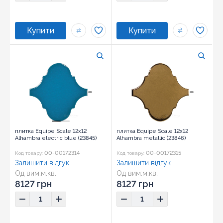
плитка Equipe Scale 12x12
плитка Equipe Scale 12x12
Alhambra electric blue (23845)
Alhambra metallic (23846)
00-00172314
00-00172315
Код товару:
Код товару:
Залишити відгук
Залишити відгук
Од вим:
м.кв.
Од вим:
м.кв.
Розмір:
12x12
Розмір:
12x12
8127 грн
8127 грн