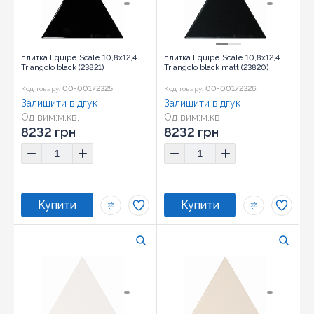
плитка Equipe Scale 10,8x12,4
плитка Equipe Scale 10,8x12,4
Triangolo black (23821)
Triangolo black matt (23820)
00-00172325
00-00172326
Код товару:
Код товару:
Залишити відгук
Залишити відгук
Од вим:
м.кв.
Од вим:
м.кв.
Розмір:
10,8x12,4
Розмір:
10,8x12,4
8232 грн
8232 грн