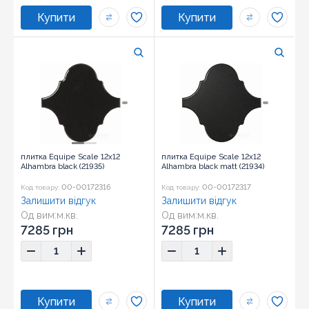
плитка Equipe Scale 12x12
плитка Equipe Scale 12x12
Alhambra black (21935)
Alhambra black matt (21934)
00-00172316
00-00172317
Код товару:
Код товару:
Залишити відгук
Залишити відгук
Од вим:
м.кв.
Од вим:
м.кв.
Розмір:
12x12
Розмір:
12x12
7285 грн
7285 грн