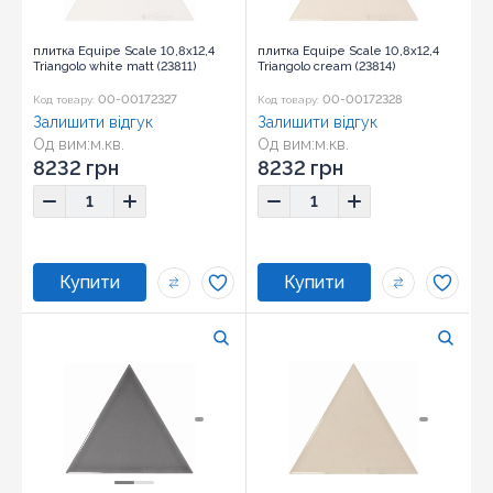
плитка Equipe Scale 10,8x12,4
плитка Equipe Scale 10,8x12,4
Triangolo white matt (23811)
Triangolo cream (23814)
00-00172327
00-00172328
Код товару:
Код товару:
Залишити відгук
Залишити відгук
Од вим:
м.кв.
Од вим:
м.кв.
Розмір:
10,8x12,4
Розмір:
10,8x12,4
8232 грн
8232 грн