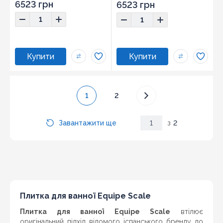
Розмір:
10,8x12,4
Розмір:
10,8x12,4
6523 грн
6523 грн
1
2
Завантажити ще
1
з
2
Плитка для ванної Equipe Scale
Плитка для ванної Equipe Scale
втілює
оригінальний підхід відомого іспанського бренду до