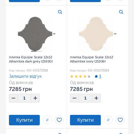
плитка Equipe Scale 12x12
плитка Equipe Scale 12x12
Alhambra dark grey (21930)
Alhambra ivory (21936)
00-00172318
00-00172319
Код товару:
Код товару:
Залишити відгук
1
Од вим:
м.кв.
Од вим:
м.кв.
Розмір:
12x12
Розмір:
12x12
7285 грн
7285 грн