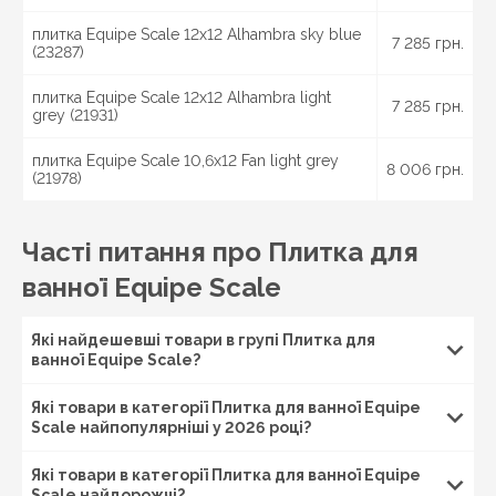
Дністровський, Ізмаїл, Херсон, Черкаси, Умань, Канів,
плитка Equipe Scale 12x12 Alhambra sky blue
Чернігів
, Ніжин, Прилуки,
Полтава
, Кременчук,
7 285 грн.
(23287)
Миргород, Лубни, Вінниця, Жмеринка, Гайсин,
Бердичів, Житомир, Новоград-Волинський,
плитка Equipe Scale 12x12 Alhambra light
7 285 грн.
Коростень,
Хмельницький
, Кам'янець-Подільський,
grey (21931)
Івано-Франківськ, Калуш, Коломия, Рогатин,
Кіровоград, Олександрія, Тернопіль, Кременець,
плитка Equipe Scale 10,6x12 Fan light grey
8 006 грн.
Чортків,
Чернівці
, Кіцмань та інші міста України.
(21978)
Часті питання про Плитка для
ванної Equipe Scale
Які найдешевші товари в групі Плитка для
ванної Equipe Scale?
Які товари в категорії Плитка для ванної Equipe
Scale найпопулярніші у 2026 році?
Які товари в категорії Плитка для ванної Equipe
Scale найдорожчі?