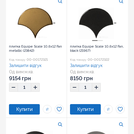
плитка Equipe Scale 10,6x12 Fan
плитка Equipe Scale 10,6x12 Fan,
metallic (23842)
black (21967)
00-00172321
00-00172322
Код товару:
Код товару:
Залишити відгук
Залишити відгук
Од вим:
м.кв.
Од вим:
м.кв.
Розмір:
10,6x12
Розмір:
10,6x12
9154 грн
8150 грн