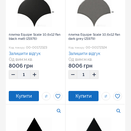
плитка Equipe Scale 10,6x12 Fan
плитка Equipe Scale 10,6x12 Fan
black matt (21976)
dark grey (21979)
00-00172323
00-00172324
Код товару:
Код товару:
Залишити відгук
Залишити відгук
Од вим:
м.кв.
Од вим:
м.кв.
Розмір:
10,6x12
Розмір:
10,6x12
8006 грн
8006 грн