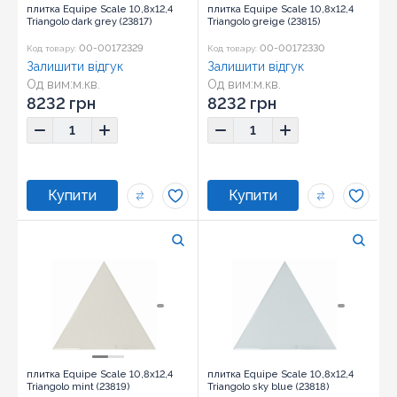
плитка Equipe Scale 10,8x12,4
плитка Equipe Scale 10,8x12,4
Triangolo dark grey (23817)
Triangolo greige (23815)
00-00172329
00-00172330
Код товару:
Код товару:
Залишити відгук
Залишити відгук
Од вим:
м.кв.
Од вим:
м.кв.
Розмір:
10,8x12,4
Розмір:
10,8x12,4
8232 грн
8232 грн
плитка Equipe Scale 10,8x12,4
плитка Equipe Scale 10,8x12,4
Triangolo mint (23819)
Triangolo sky blue (23818)