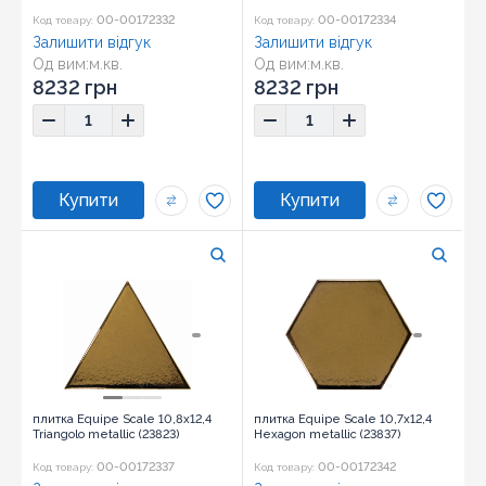
00-00172332
00-00172334
Код товару:
Код товару:
Залишити відгук
Залишити відгук
Од вим:
м.кв.
Од вим:
м.кв.
Розмір:
10,8x12,4
Розмір:
10,8x12,4
8232 грн
8232 грн
плитка Equipe Scale 10,8x12,4
плитка Equipe Scale 10,7x12,4
Triangolo metallic (23823)
Hexagon metallic (23837)
00-00172337
00-00172342
Код товару:
Код товару: