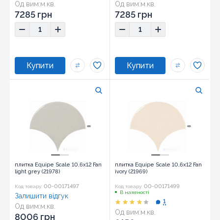
Од вим:
м.кв.
Од вим:
м.кв.
Розмір:
12x12
Розмір:
12x12
7285 грн
7285 грн
плитка Equipe Scale 10,6x12 Fan
плитка Equipe Scale 10,6x12 Fan
light grey (21978)
ivory (21969)
00-00171497
00-00171499
Код товару:
Код товару:
В наявності
Залишити відгук
1
Од вим:
м.кв.
Од вим:
м.кв.
Розмір:
10,6x12
8006 грн
Розмір:
10,6x12