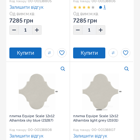
00-00138805
00-00138806
Код товару:
Код товару:
Залишити відгук
1
Од вим:
м.кв.
Од вим:
м.кв.
Розмір:
12x12
Розмір:
12x12
7285 грн
7285 грн
плитка Equipe Scale 12x12
плитка Equipe Scale 12x12
Alhambra sky blue (23287)
Alhambra light grey (21931)
00-00138808
00-00138807
Код товару:
Код товару:
Залишити відгук
Залишити відгук