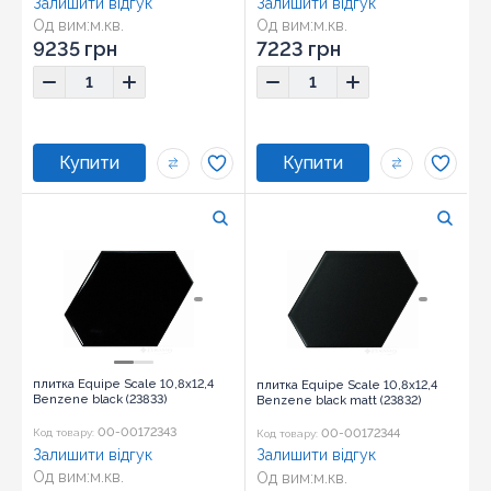
Залишити відгук
Залишити відгук
Од вим:
м.кв.
Од вим:
м.кв.
Розмір:
10,8x12,4
Розмір:
10,7x12,4
9235 грн
7223 грн
плитка Equipe Scale 10,8x12,4
плитка Equipe Scale 10,8x12,4
Benzene black (23833)
Benzene black matt (23832)
00-00172343
00-00172344
Код товару:
Код товару:
Залишити відгук
Залишити відгук
Од вим:
м.кв.
Од вим:
м.кв.