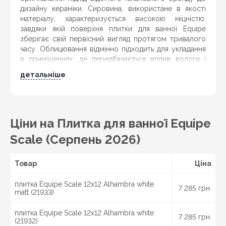
дизайну кераміки. Сировина, використане в якості
матеріалу, характеризується високою міцністю,
завдяки якій поверхня плитки для ванної Equipe
зберігає свій первісний вигляд протягом тривалого
часу. Облицювання відмінно підходить для укладання
в приміщеннях, де передбачається вплив вологи і
температурних перепадів. Кераміка представлена в
детальніше
двох варіантах — з глянцевою і матовою поверхнею,
при цьому колірна гамма дозволяє вдало
комбінувати їх між собою для досягнення
оригінального візуального ефекту. Колекція
плитки
для ванної Equipe
Scale — це фігурні елементи,
Ціни на Плитка для ванної Equipe
яскраві і стримані відтінки бежевого, синього, сірого і
Scale (Серпень 2026)
чорного, які доповнять інтер'єр у стилі арт-деко арт-
нуво або бохо.
Товар
Ціна
Купуй с доставкой по Україні:
Київ
, Бровари,
Бориспіль, Біла Церква, Славутич,
Дніпро
,
плитка Equipe Scale 12x12 Alhambra white
Кам\'янське, Кривий Ріг, Павлоград, Новомосковськ,
7 285 грн.
matt (21933)
Харків
, Чугуїв, Красноград, Ізюм, Миколаїв,
Вознесенськ, Мукачево, Ужгород, Луцьк, Ковель,
плитка Equipe Scale 12x12 Alhambra white
Рівне,
Запоріжжя
, Суми, Охтирка, Шостка, Ромни,
7 285 грн.
(21932)
Конотоп,
Львів
, Дрогобич, Стрий,
Одеса
, Білгород-