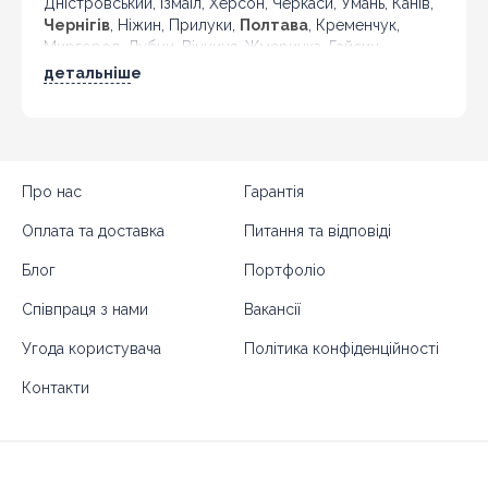
Дністровський, Ізмаїл, Херсон, Черкаси, Умань, Канів,
Чернігів
, Ніжин, Прилуки,
Полтава
, Кременчук,
Миргород, Лубни, Вінниця, Жмеринка, Гайсин,
Бердичів, Житомир, Новоград-Волинський,
детальніше
Коростень,
Хмельницький
, Кам'янець-Подільський,
Івано-Франківськ, Калуш, Коломия, Рогатин,
Кіровоград, Олександрія, Тернопіль, Кременець,
Чортків,
Чернівці
, Кіцмань та інші міста України.
Про нас
Гарантія
Оплата та доставка
Питання та відповіді
Блог
Портфоліо
Співпраця з нами
Вакансії
Угода користувача
Політика конфіденційності
Контакти