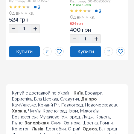
00-00205673
00-00205672
Код товару:
Код товару:
В наявності
1
1
Од вим:
м.кв.
Од вим:
м.кв.
Розмір:
20x60
524 грн
Розмір:
20x60
524 грн
400 грн
Купуй с доставкой по Україні:
Київ
, Бровари,
Бориспіль, Біла Церква, Славутич,
Дніпро
,
Кам\'янське, Кривий Ріг, Павлоград, Новомосковськ,
Харків
, Чугуїв, Красноград, Ізюм, Миколаїв,
Вознесенськ, Мукачево, Ужгород, Луцьк, Ковель,
Рівне,
Запоріжжя
, Суми, Охтирка, Шостка, Ромни,
Конотоп,
Львів
, Дрогобич, Стрий,
Одеса
, Білгород-