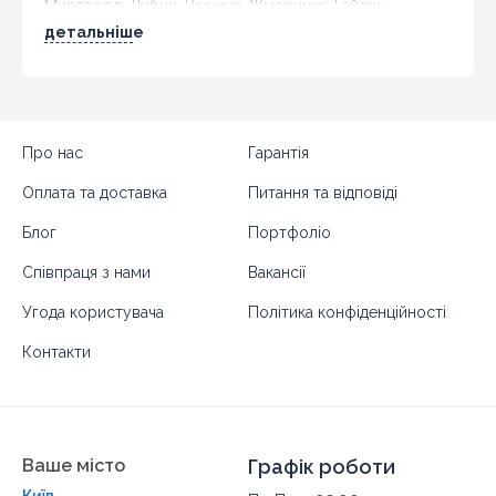
Миргород, Лубни, Вінниця, Жмеринка, Гайсин,
Бердичів, Житомир, Новоград-Волинський,
детальніше
Коростень,
Хмельницький
, Кам'янець-Подільський,
Івано-Франківськ, Калуш, Коломия, Рогатин,
Кіровоград, Олександрія, Тернопіль, Кременець,
Чортків,
Чернівці
, Кіцмань та інші міста України.
Про нас
Гарантія
Оплата та доставка
Питання та відповіді
Блог
Портфоліо
Співпраця з нами
Вакансії
Угода користувача
Політика конфіденційності
Контакти
Ваше місто
Графік роботи
Київ