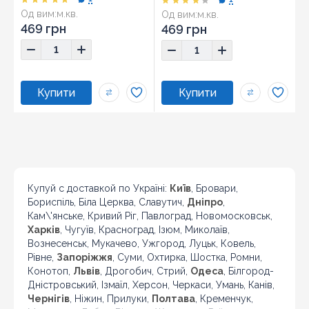
Од вим:
м.кв.
Од вим:
м.кв.
Розмір:
25x40
Розмір:
25x40
469 грн
469 грн
Купуй с доставкой по Україні:
Київ
, Бровари,
Бориспіль, Біла Церква, Славутич,
Дніпро
,
Кам\'янське, Кривий Ріг, Павлоград, Новомосковськ,
Харків
, Чугуїв, Красноград, Ізюм, Миколаїв,
Вознесенськ, Мукачево, Ужгород, Луцьк, Ковель,
Рівне,
Запоріжжя
, Суми, Охтирка, Шостка, Ромни,
Конотоп,
Львів
, Дрогобич, Стрий,
Одеса
, Білгород-
Дністровський, Ізмаїл, Херсон, Черкаси, Умань, Канів,
Чернігів
, Ніжин, Прилуки,
Полтава
, Кременчук,