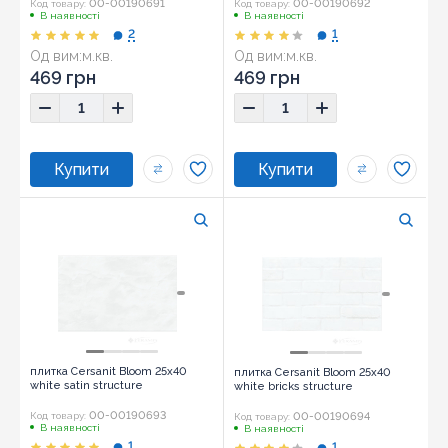
00-00190691
00-00190692
Код товару:
Код товару:
В наявності
В наявності
2
1
Од вим:
м.кв.
Од вим:
м.кв.
Розмір:
25x40
469 грн
469 грн
плитка Cersanit Bloom 25x40
плитка Cersanit Bloom 25x40
white satin structure
white bricks structure
00-00190693
00-00190694
Код товару:
Код товару:
В наявності
В наявності
1
1