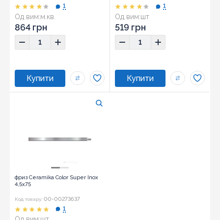
1
1
Од вим:
м.кв.
Од вим:
шт
864 грн
519 грн
фриз Ceramika Color Super Inox
4,5x75
00-00273637
Код товару:
1
Од вим:
шт