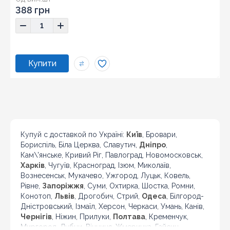
388 грн
Купуй с доставкой по Україні:
Київ
, Бровари,
Бориспіль, Біла Церква, Славутич,
Дніпро
,
Кам\'янське, Кривий Ріг, Павлоград, Новомосковськ,
Харків
, Чугуїв, Красноград, Ізюм, Миколаїв,
Вознесенськ, Мукачево, Ужгород, Луцьк, Ковель,
Рівне,
Запоріжжя
, Суми, Охтирка, Шостка, Ромни,
Конотоп,
Львів
, Дрогобич, Стрий,
Одеса
, Білгород-
Дністровський, Ізмаїл, Херсон, Черкаси, Умань, Канів,
Чернігів
, Ніжин, Прилуки,
Полтава
, Кременчук,
Миргород, Лубни, Вінниця, Жмеринка, Гайсин,