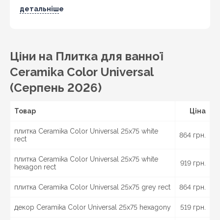
Бердичів, Житомир, Новоград-Волинський,
детальніше
Коростень,
Хмельницький
, Кам'янець-Подільський,
Івано-Франківськ, Калуш, Коломия, Рогатин,
Кіровоград, Олександрія, Тернопіль, Кременець,
Чортків,
Чернівці
, Кіцмань та інші міста України.
Ціни на Плитка для ванної
Ceramika Color Universal
(Серпень 2026)
Товар
Ціна
плитка Ceramika Color Universal 25x75 white
864 грн.
rect
плитка Ceramika Color Universal 25x75 white
919 грн.
hexagon rect
плитка Ceramika Color Universal 25x75 grey rect
864 грн.
декор Ceramika Color Universal 25x75 hexagony
519 грн.