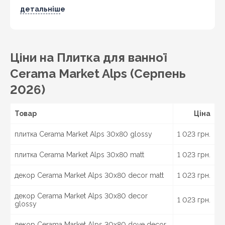
Бердичів, Житомир, Новоград-Волинський,
детальніше
Коростень,
Хмельницький
, Кам'янець-Подільський,
Івано-Франківськ, Калуш, Коломия, Рогатин,
Кіровоград, Олександрія, Тернопіль, Кременець,
Чортків,
Чернівці
, Кіцмань та інші міста України.
Ціни на Плитка для ванної
Cerama Market Alps (Серпень
2026)
Товар
Ціна
плитка Cerama Market Alps 30x80 glossy
1 023 грн.
плитка Cerama Market Alps 30x80 matt
1 023 грн.
декор Cerama Market Alps 30x80 decor matt
1 023 грн.
декор Cerama Market Alps 30х80 decor
1 023 грн.
glossy
декор Cerama Market Alps 30x80 dove decor