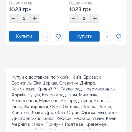
Од вим:
м.кв.
Од вим:
м.кв.
Розмір:
30x80
Розмір:
30x80
1023 грн
1023 грн
Купуй с доставкой по Україні:
Київ
, Бровари,
Бориспіль, Біла Церква, Славутич,
Дніпро
,
Кам\'янське, Кривий Ріг, Павлоград, Новомосковськ,
Харків
, Чугуїв, Красноград, Ізюм, Миколаїв,
Вознесенськ, Мукачево, Ужгород, Луцьк, Ковель,
Рівне,
Запоріжжя
, Суми, Охтирка, Шостка, Ромни,
Конотоп,
Львів
, Дрогобич, Стрий,
Одеса
, Білгород-
Дністровський, Ізмаїл, Херсон, Черкаси, Умань, Канів,
Чернігів
, Ніжин, Прилуки,
Полтава
, Кременчук,
Миргород, Лубни, Вінниця, Жмеринка, Гайсин,