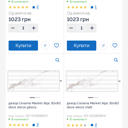
В наявності
В наявності
2
1
Од вим:
м.кв.
Од вим:
м.кв.
Розмір:
30x80
Розмір:
30x80
1023 грн
1023 грн
декор Cerama Market Alps 30x80
декор Cerama Market Alps 30x80
dove decor glossy
dove decor matt
00-00189803
00-00189804
Код товару:
Код товару:
В наявності
В наявності
2
2