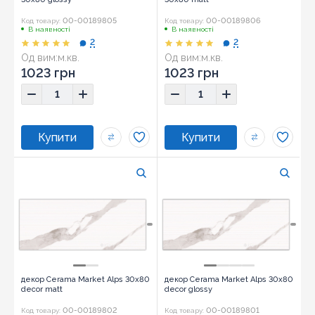
00-00189805
00-00189806
Код товару:
Код товару:
В наявності
В наявності
2
2
Од вим:
м.кв.
Од вим:
м.кв.
Розмір:
30x80
Розмір:
30x80
1023 грн
1023 грн
декор Cerama Market Alps 30x80
декор Cerama Market Alps 30х80
decor matt
decor glossy
00-00189802
00-00189801
Код товару:
Код товару: