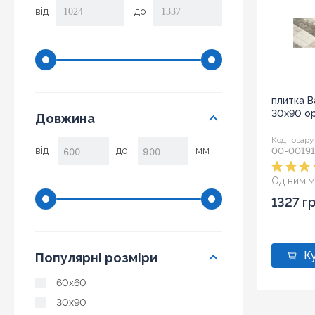
від
до
плитка B
30x90 op
Довжина
Код товару
від
до
мм
00-0019
Од вим:
м
1327 г
Популярні розміри
60x60
30x90