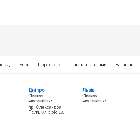
овіді
Блог
Портфоліо
Співпраця з нами
Вакансії
Дніпро
Львів
(Працює
(Працює
дистанційно)
дистанційно)
пр. Олександра
Поля, 97, офіс 13.