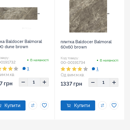
ка Baldocer Balmoral
плитка Baldocer Balmoral
90 dune brown
60x60 brown
овару:
Код товару:
В наявності
В наявності
0191732
00-00191734
1
1
им:
м.кв.
Од вим:
м.кв.
ір:
30x90
Розмір:
60x60
7 грн
1337 грн