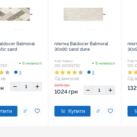
aldocer Balmoral
плитка Baldocer Balmoral
плит
tic sand
30x90 sand dune
30x
:
Код товару:
Код т
В наявності
В наявності
1730
00-00191731
00-0
1
1
.кв.
Од вим:
м.кв.
Од в
Розмір:
30x90
Розм
2079 грн
рн
132
1024 грн