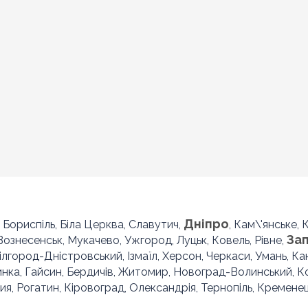
Дніпро
, Бориспіль, Біла Церква, Славутич,
, Кам\'янське,
За
 Вознесенськ, Мукачево, Ужгород, Луцьк, Ковель, Рівне,
Білгород-Дністровський, Ізмаїл, Херсон, Черкаси, Умань, Ка
инка, Гайсин, Бердичів, Житомир, Новоград-Волинський, 
ия, Рогатин, Кіровоград, Олександрія, Тернопіль, Кременец