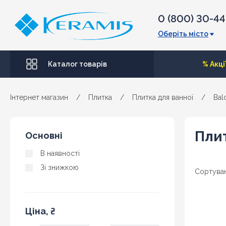
0 (800) 30-4
Оберіть місто
Каталог товарів
% Акці
Інтернет магазин
/
Плитка
/
Плитка для ванної
/
Bal
Плит
Основні
В наявності
Зі знижкою
Сортуван
Ціна, ₴