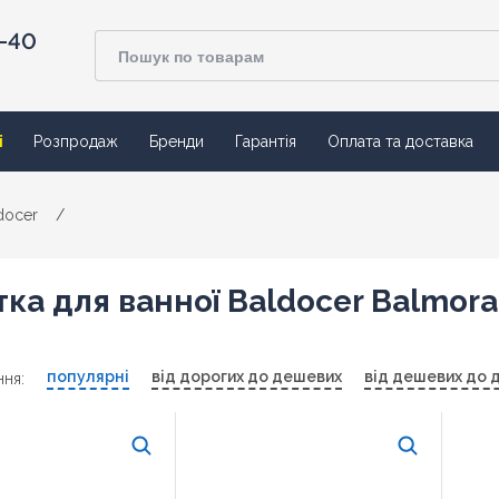
4-40
ї
Розпродаж
Бренди
Гарантія
Оплата та доставка
docer
/
ка для ванної Baldocer Balmora
популярні
від дорогих до дешевих
від дешевих до 
ня: