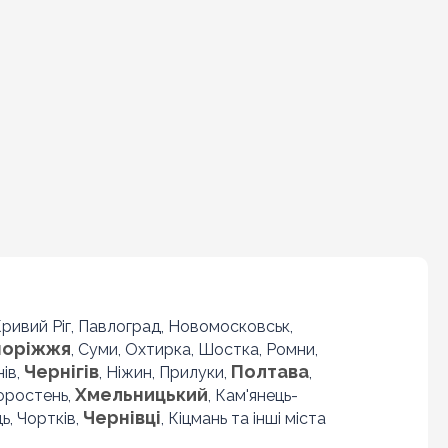
 Кривий Ріг, Павлоград, Новомосковськ,
поріжжя
, Суми, Охтирка, Шостка, Ромни,
Чернігів
Полтава
нів,
, Ніжин, Прилуки,
,
Хмельницький
Коростень,
, Кам'янець-
Чернівці
ь, Чортків,
, Кіцмань та інші міста