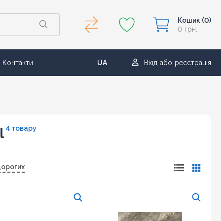
Кошик
(0)
0 грн.
Контакти
UA
Вхід
або
реєстрація
RU
4 товару
l
дорогих