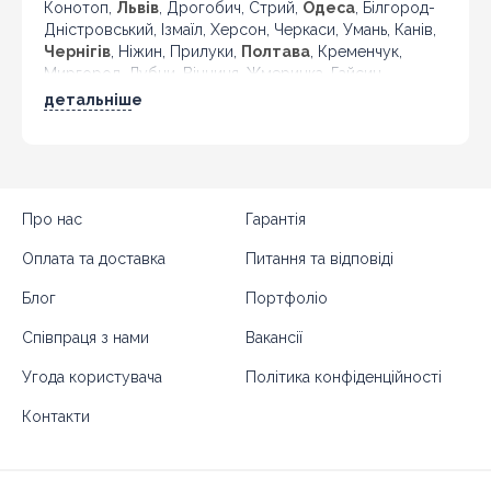
Конотоп,
Львів
, Дрогобич, Стрий,
Одеса
, Білгород-
Дністровський, Ізмаїл, Херсон, Черкаси, Умань, Канів,
Чернігів
, Ніжин, Прилуки,
Полтава
, Кременчук,
Миргород, Лубни, Вінниця, Жмеринка, Гайсин,
Бердичів, Житомир, Новоград-Волинський,
детальніше
Коростень,
Хмельницький
, Кам'янець-Подільський,
Івано-Франківськ, Калуш, Коломия, Рогатин,
Кіровоград, Олександрія, Тернопіль, Кременець,
Чортків,
Чернівці
, Кіцмань та інші міста України.
Про нас
Гарантія
Оплата та доставка
Питання та відповіді
Блог
Портфоліо
Співпраця з нами
Вакансії
Угода користувача
Політика конфіденційності
Контакти