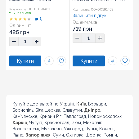
Cascais 60x60 calacatta bianco
00-00191461
00-00191459
Код товару:
Код товару:
В наявності
Залишити відгук
1
Од вим:
м.кв.
Од вим:
шт
Розмір:
60x60
719 грн
Розмір:
60x60
425 грн
Купуй с доставкой по Україні:
Київ
, Бровари,
Бориспіль, Біла Церква, Славутич,
Дніпро
,
Кам\'янське, Кривий Ріг, Павлоград, Новомосковськ,
Харків
, Чугуїв, Красноград, Ізюм, Миколаїв,
Вознесенськ, Мукачево, Ужгород, Луцьк, Ковель,
Рівне,
Запоріжжя
, Суми, Охтирка, Шостка, Ромни,