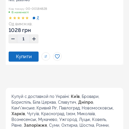
rett. polished
00-00184828
Код товару:
В наявності
2
Од вим:
м.кв.
Розмір:
59x59
1028 грн
Купуй с доставкой по Україні:
Київ
, Бровари,
Бориспіль, Біла Церква, Славутич,
Дніпро
,
Кам\'янське, Кривий Ріг, Павлоград, Новомосковськ,
Харків
, Чугуїв, Красноград, Ізюм, Миколаїв,
Вознесенськ, Мукачево, Ужгород, Луцьк, Ковель,
Рівне,
Запоріжжя
, Суми, Охтирка, Шостка, Ромни,