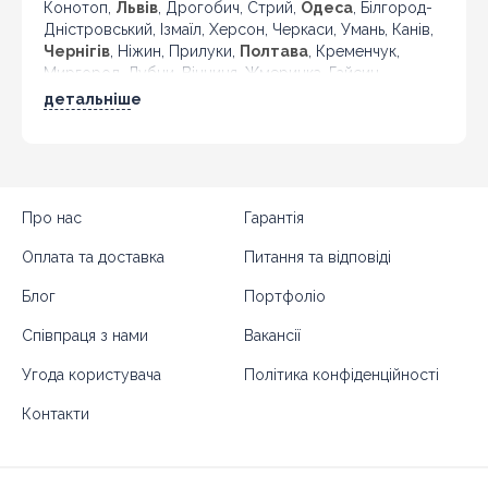
Конотоп,
Львів
, Дрогобич, Стрий,
Одеса
, Білгород-
Дністровський, Ізмаїл, Херсон, Черкаси, Умань, Канів,
Чернігів
, Ніжин, Прилуки,
Полтава
, Кременчук,
Миргород, Лубни, Вінниця, Жмеринка, Гайсин,
Бердичів, Житомир, Новоград-Волинський,
детальніше
Коростень,
Хмельницький
, Кам'янець-Подільський,
Івано-Франківськ, Калуш, Коломия, Рогатин,
Кіровоград, Олександрія, Тернопіль, Кременець,
Чортків,
Чернівці
, Кіцмань та інші міста України.
Про нас
Гарантія
Оплата та доставка
Питання та відповіді
Блог
Портфоліо
Співпраця з нами
Вакансії
Угода користувача
Політика конфіденційності
Контакти