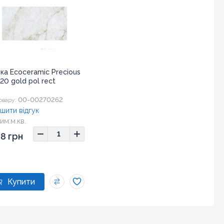
ка Ecoceramic Precious
20 gold pol rect
00-00270262
овару:
шити відгук
им:
м.кв.
8 грн