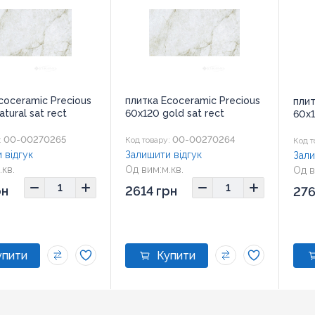
coceramic Precious
плитка Ecoceramic Precious
плит
tural sat rect
60x120 gold sat rect
60x1
00-00270265
00-00270264
:
Код товару:
Код т
 відгук
Залишити відгук
Зали
.кв.
Од вим:
м.кв.
Од в
рн
2614 грн
276