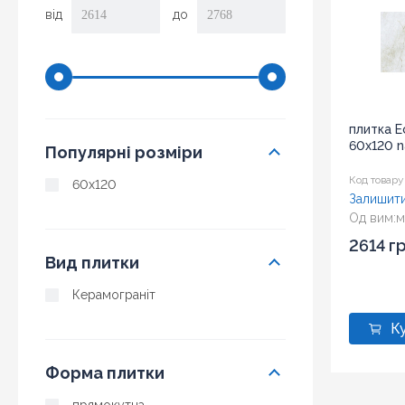
від
до
плитка E
60x120 na
Популярні розміри
Код товару
60x120
Залишити
Од вим:
м
2614 г
Вид плитки
Керамограніт
Форма плитки