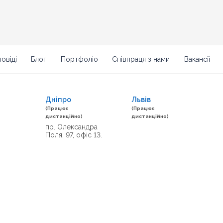
овіді
Блог
Портфоліо
Співпраця з нами
Вакансії
Дніпро
Львів
(Працює
(Працює
дистанційно)
дистанційно)
пр. Олександра
Поля, 97, офіс 13.