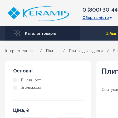
0 (800) 30-4
Оберіть місто
Каталог товарів
% Акці
Інтернет магазин
/
Плитка
/
Плитка для підлоги
/
Ec
Плит
Основні
В наявності
Зі знижкою
Сортуван
Ціна, ₴