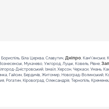
Дніпро
, Бориспіль, Біла Церква, Славутич,
, Кам\'янське,
За
 Вознесенськ, Мукачево, Ужгород, Луцьк, Ковель, Рівне,
Білгород-Дністровський, Ізмаїл, Херсон, Черкаси, Умань, Ка
инка, Гайсин, Бердичів, Житомир, Новоград-Волинський, 
ия, Рогатин, Кіровоград, Олександрія, Тернопіль, Кременец