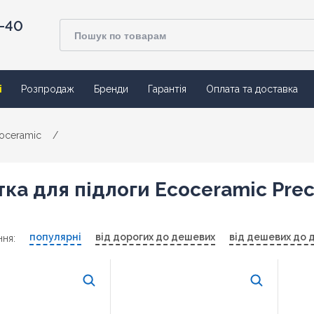
4-40
ї
Розпродаж
Бренди
Гарантія
Оплата та доставка
oceramic
/
ка для підлоги Ecoceramic Prec
популярні
від дорогих до дешевих
від дешевих до 
ня: