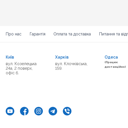
Про нас
Гарантія
Оплата та доставка
Питання та відп
Київ
Харків
Одеса
(Працює
вул. Козелецька
вул. Клочківська,
дистанційно)
24а, 2 поверх,
159.
офіс 6.