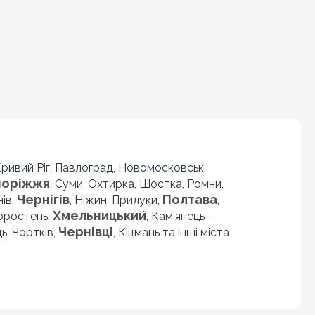
 Кривий Ріг, Павлоград, Новомосковськ,
поріжжя
, Суми, Охтирка, Шостка, Ромни,
Чернігів
Полтава
нів,
, Ніжин, Прилуки,
,
Хмельницький
Коростень,
, Кам'янець-
Чернівці
ь, Чортків,
, Кіцмань та інші міста