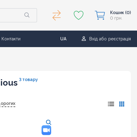
Кошик
(0)
0 грн.
Контакти
UA
Вхід
або
реєстрація
RU
3 товару
ious
дорогих