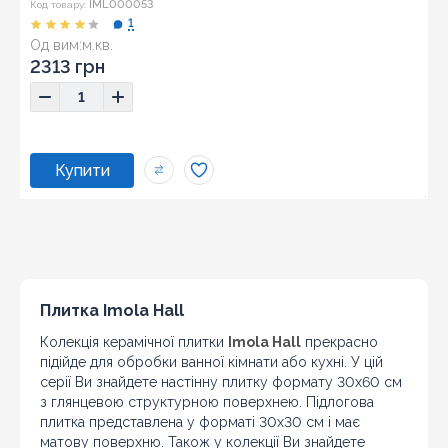
IML000053
Код товару:
1
Од вим:
м.кв.
2313 грн
Плитка Imola Hall
Колекція керамічної плитки
Imola Hall
прекрасно
підійде для обробки ванної кімнати або кухні. У цій
серії Ви знайдете настінну плитку формату 30х60 см
з глянцевою структурною поверхнею. Підлогова
плитка представлена у форматі 30х30 см і має
матову поверхню. Також у колекції Ви знайдете