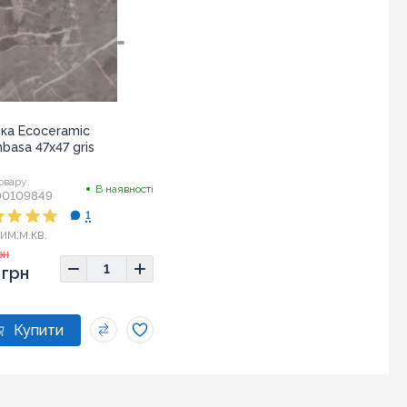
ка Ecoceramic
asa 47x47 gris
овару:
В наявності
00109849
1
им:
м.кв.
ір:
47х47
рн
 грн