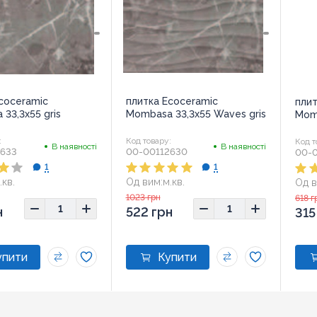
coceramic
плитка Ecoceramic
плит
33,3x55 gris
Mombasa 33,3x55 Waves gris
Momb
:
Код товару:
Код т
В наявності
В наявності
2633
00-00112630
00-
1
1
.кв.
Од вим:
м.кв.
Од в
3,5х55
Розмір:
33,5х55
Розм
1023 грн
618 г
н
522 грн
315