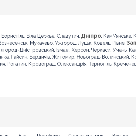
Дніпро
, Бориспіль, Біла Церква, Славутич,
, Кам\'янське,
За
 Вознесенськ, Мукачево, Ужгород, Луцьк, Ковель, Рівне,
Білгород-Дністровський, Ізмаїл, Херсон, Черкаси, Умань, Ка
инка, Гайсин, Бердичів, Житомир, Новоград-Волинський, 
ия, Рогатин, Кіровоград, Олександрія, Тернопіль, Кременец
овіді
Блог
Портфоліо
Співпраця з нами
Вакансії