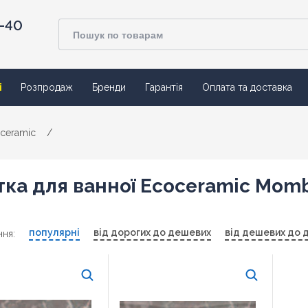
4-40
ї
Розпродаж
Бренди
Гарантія
Оплата та доставка
ceramic
/
тка для ванної Ecoceramic Mom
популярні
від дорогих до дешевих
від дешевих до 
ня: