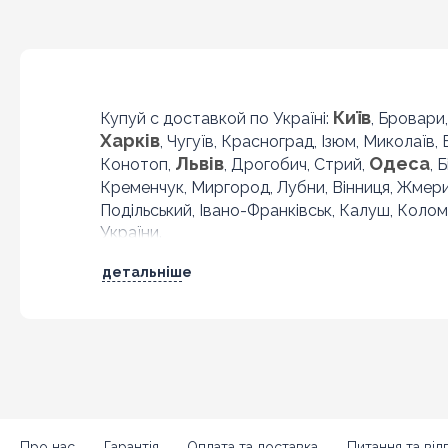
Київ
Купуй с доставкой по Україні:
, Бровари
Харків
, Чугуїв, Красноград, Ізюм, Миколаїв,
Львів
Одеса
Конотоп,
, Дрогобич, Стрий,
, 
Кременчук, Миргород, Лубни, Вінниця, Жмер
Подільський, Івано-Франківськ, Калуш, Колом
України.
детальніше
Про нас
Гарантія
Оплата та доставка
Питання та відп