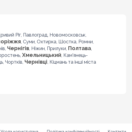
 Кривий Ріг, Павлоград, Новомосковськ,
поріжжя
, Суми, Охтирка, Шостка, Ромни,
Чернігів
Полтава
нів,
, Ніжин, Прилуки,
,
Хмельницький
Коростень,
, Кам'янець-
Чернівці
ь, Чортків,
, Кіцмань та інші міста
Угода користувача
Політика конфіденційності
Контакти