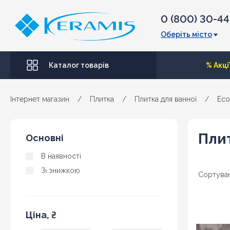
0 (800) 30-4
Оберіть місто
Каталог товарів
% Акці
Інтернет магазин
/
Плитка
/
Плитка для ванної
/
Eco
Пли
Основні
В наявності
Зі знижкою
Сортуван
Ціна, ₴