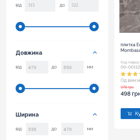
від
до
плитка E
Mombasa 
Довжина
Код товару
від
до
мм
00-0011
Од вим:
м
Розмір:
3
978 грн
498 гр
Ширина
від
до
мм