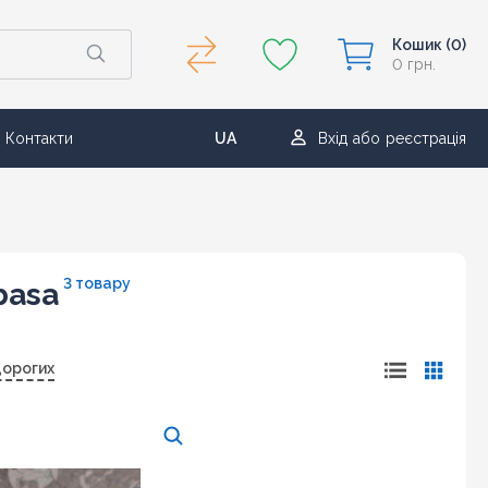
Кошик
(0)
0 грн.
Контакти
UA
Вхід
або
реєстрація
RU
3 товару
basa
дорогих