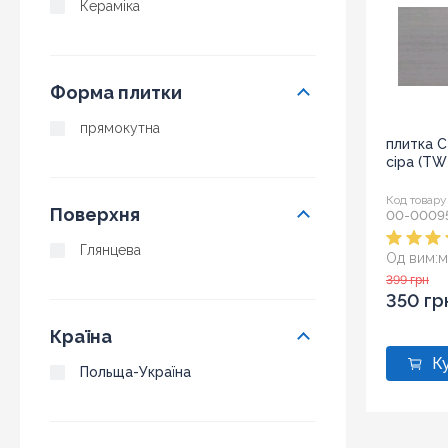
Кераміка
Форма плитки
прямокутна
плитка C
сіра (TW
Код товару
Поверхня
00-0009
Глянцева
Од вим:
м
Розмір:
2
399 грн
350 гр
Країна
Польща-Україна