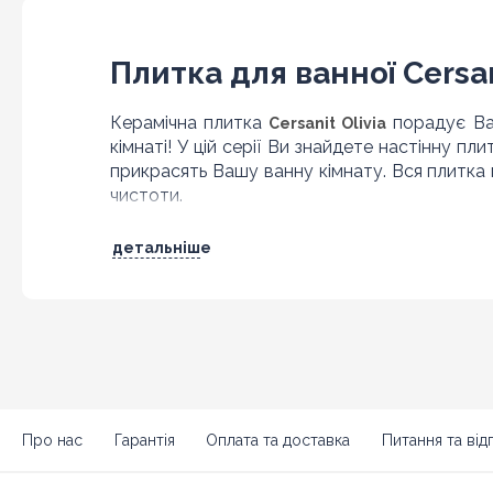
Плитка для ванної Cersan
Керамічна плитка
порадує Вас
Cersanit Olivia
кімнаті! У цій серії Ви знайдете настінну пл
прикрасять Вашу ванну кімнату. Вся плитка м
чистоти.
Колірна палітра Церсані
детальніше
Оригінальна колекція Cersanit Olivia припаде
Це відтінки сірого кольору, білий і синій
прикрашена зображеннями каменів, ароматич
Олівія ідеально підходить для відпочинку.
Київ
Купуй с доставкой по Україні:
, Бровари
Харків
, Чугуїв, Красноград, Ізюм, Миколаїв,
Про нас
Гарантія
Оплата та доставка
Питання та відп
Львів
Одеса
Конотоп,
, Дрогобич, Стрий,
, 
Кременчук, Миргород, Лубни, Вінниця, Жмер