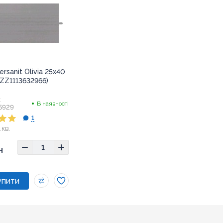
ersanit Olivia 25x40
ZZ1113632966)
:
В наявності
5929
1
.кв.
5х40
н