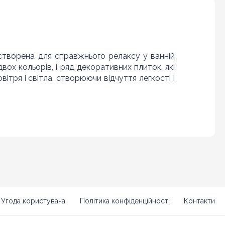
створена для справжнього релаксу у ванній
двох кольорів, і ряд декоративних плиток, які
ітря і світла, створюючи відчуття легкості і
ія витримана в спокійних, природних кольорах.
пружує і не відволікає. Декоративна плитка
их з темою спа і релакс. Колекція Церсаніт
 Кривий Ріг, Павлоград, Новомосковськ,
поріжжя
, Суми, Охтирка, Шостка, Ромни,
Угода користувача
Політика конфіденційності
Контакти
Чернігів
Полтава
нів,
, Ніжин, Прилуки,
,
Хмельницький
Коростень,
, Кам'янець-