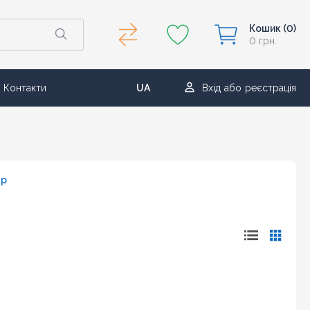
Кошик
(0)
0 грн.
Контакти
UA
Вхід
або
реєстрація
RU
ар