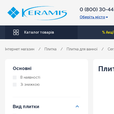
0 (800) 30-4
Оберіть місто
Каталог товарів
% Акці
Інтернет магазин
/
Плитка
/
Плитка для ванної
/
Cer
Плит
Основні
В наявності
Зі знижкою
Вид плитки