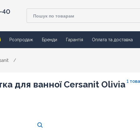
4-40
ї
Розпродаж
Бренди
Гарантія
Оплата та доставка
sanit
/
1 тов
ка для ванної Cersanit Olivia