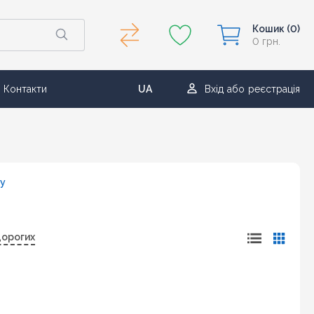
Кошик
(0)
0 грн.
Контакти
UA
Вхід
або
реєстрація
RU
ру
дорогих