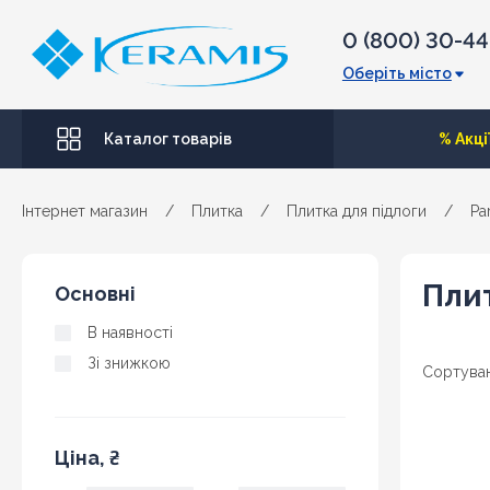
0 (800) 30-4
Оберіть місто
Каталог товарів
% Акці
Інтернет магазин
/
Плитка
/
Плитка для підлоги
/
Pa
Плит
Основні
В наявності
Зі знижкою
Сортуван
Ціна, ₴