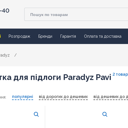
4-40
ї
Розпродаж
Бренди
Гарантія
Оплата та доставка
radyz
/
2 това
ка для підлоги Paradyz Pavi
популярні
від дорогих до дешевих
від дешевих до 
ня: