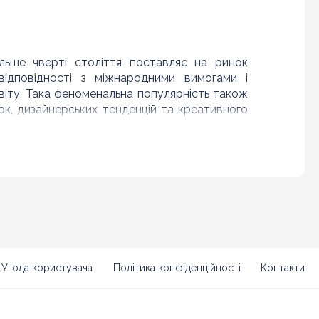
льше чверті століття поставляє на ринок
відповідності з міжнародними вимогами і
віту. Така феноменальна популярність також
к, дизайнерських тенденцій та креативного
ерміну експлуатації і розумній вартості, кіт
м декількох десятків років.
т з підвищеним рівнем відвідуваності.
Угода користувача
Політика конфіденційності
Контакти
блях і т. д.
.