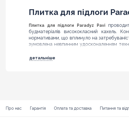
Плитка для підлоги Para
проводить
Плитка для підлоги Paradyz Pavi
будматеріалів висококласний кахель. Ко
нормативами, що вплинуло на затребуваніст
зумовлена невпинним удосконаленням техно
підходу.
детальніше
Особливості плитки для 
Підлогова плитка Pavi Paradyz – оптимальне 
орая доведеться по душі самому вибагливому
Глазуроване покриття не схильна до розтр
Стійкість до абразивного стирання відзн
Про нас
Гарантія
Оплата та доставка
Питання та відп
Морозостійкість передбачає укладання ках
Виносить вплив хімічних складових чистя