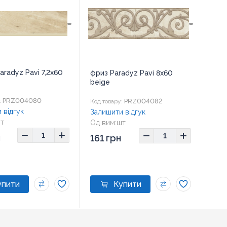
aradyz Pavi 7,2x60
фриз Paradyz Pavi 8x60
beige
PRZ004080
PRZ004082
:
Код товару:
 відгук
Залишити відгук
т
Од вим:
шт
,2x60
Розмір:
8x60
н
161 грн