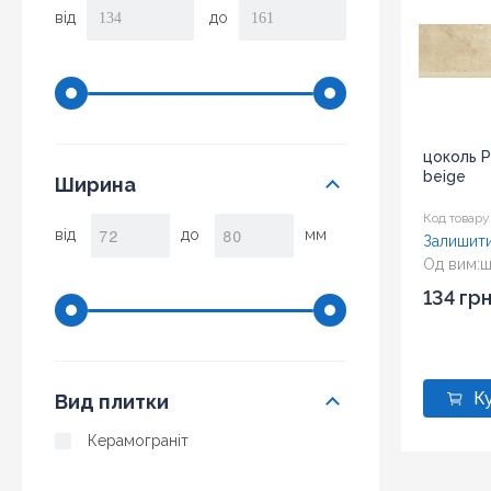
від
до
цоколь P
beige
Ширина
Код товару
від
до
мм
Залишити
Од вим:
ш
Розмір:
7
134 гр
Вид плитки
Керамограніт