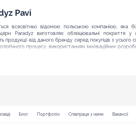
dyz Pavi
ся всесвітньо відомою польською компанією, яка бі
нцерн Paradyz виготовляє облицювальні покриття у 
ь продукції від даного бренду серед покупців з усього с
логічного процесу, використанням інноваційних розробо
підлоги Pavi Paradyz
співвідношення чудової якості, естетичності, тривалості т
 покупцю. Окрім цього варто виділити:
іскування, тому зберігає естетичну привабливість протяго
ачена класом
4, що означає можливість оформлення кімна
PEI
овіді
Блог
Портфоліо
Співпраця з нами
Вакансії
лю на відкритих терасах, балконах, басейнах, сходових ща
чих засобів, тому процес прибирання не викличе утруднень