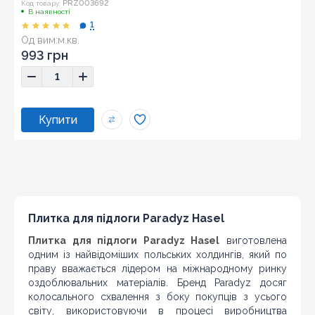
PRZ003692
Код товару:
В наявності
1
Од вим:
м.кв.
Розмір:
21,5x98,5
993 грн
Плитка для підлоги Paradyz Hasel
Плитка для підлоги Paradyz Hasel
виготовлена
одним із найвідоміших польських холдингів, який по
праву вважається лідером на міжнародному ринку
оздоблювальних матеріалів. Бренд Paradyz досяг
колосального схвалення з боку покупців з усього
світу, використовуючи в процесі виробництва