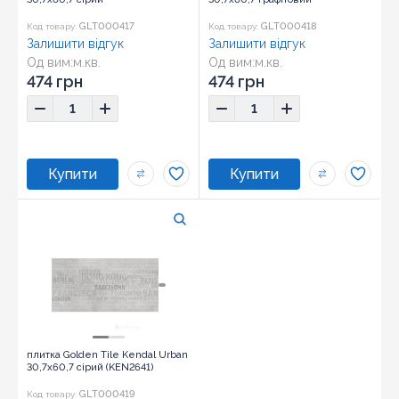
GLT000417
GLT000418
Код товару:
Код товару:
Залишити відгук
Залишити відгук
Од вим:
м.кв.
Од вим:
м.кв.
Розмір:
30,7x60,7
474 грн
474 грн
плитка Golden Tile Kendal Urban
30,7x60,7 сірий (KEN2641)
GLT000419
Код товару: