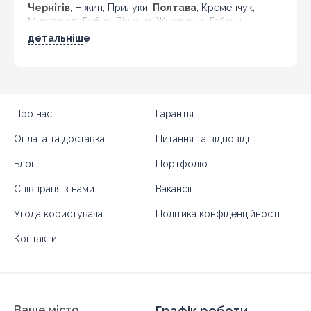
Чернігів
, Ніжин, Прилуки,
Полтава
, Кременчук,
Миргород, Лубни, Вінниця, Жмеринка, Гайсин,
Бердичів, Житомир, Новоград-Волинський,
детальніше
Коростень,
Хмельницький
, Кам'янець-Подільський,
Івано-Франківськ, Калуш, Коломия, Рогатин,
Кіровоград, Олександрія, Тернопіль, Кременець,
Чортків,
Чернівці
, Кіцмань та інші міста України.
Про нас
Гарантія
Оплата та доставка
Питання та відповіді
Блог
Портфоліо
Співпраця з нами
Вакансії
Угода користувача
Політика конфіденційності
Контакти
Ваше місто
Графік роботи