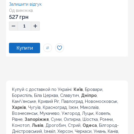
Залишити відгук
Од вим:
м.кв.
527 грн
Купуй с доставкой по Україні:
Київ
, Бровари,
Бориспіль, Біла Церква, Славутич,
Дніпро
,
Кам\'янське, Кривий Ріг, Павлоград, Новомосковськ,
Харків
, Чугуїв, Красноград, Ізюм, Миколаїв,
Вознесенськ, Мукачево, Ужгород, Луцьк, Ковель,
Рівне,
Запоріжжя
, Суми, Охтирка, Шостка, Ромни,
Конотоп,
Львів
, Дрогобич, Стрий,
Одеса
, Білгород-
Дністровський, Ізмаїл, Херсон, Черкаси, Умань, Канів,