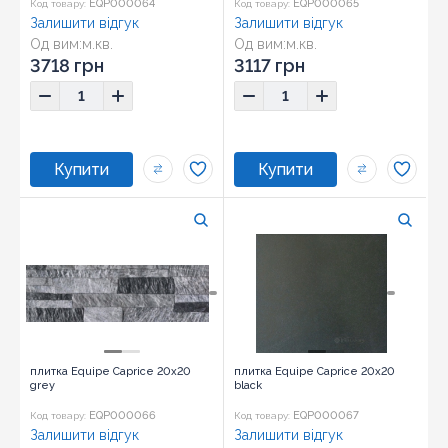
EQP000064
EQP000065
Код товару:
Код товару:
Залишити відгук
Залишити відгук
Од вим:
м.кв.
Од вим:
м.кв.
Розмір:
20x20
Розмір:
20x20
3718 грн
3117 грн
плитка Equipe Caprice 20x20
плитка Equipe Caprice 20x20
grey
black
EQP000066
EQP000067
Код товару:
Код товару:
Залишити відгук
Залишити відгук