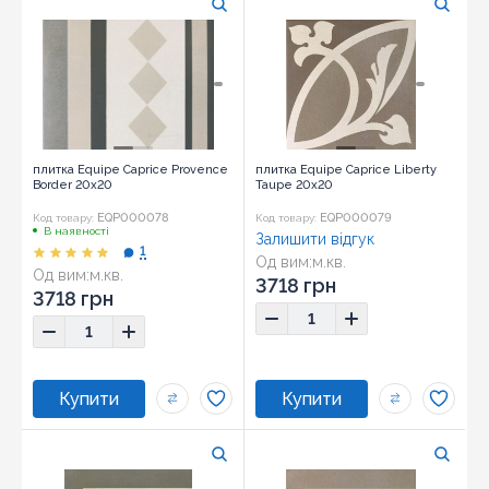
плитка Equipe Caprice Provence
плитка Equipe Caprice Liberty
Border 20x20
Taupe 20x20
EQP000078
EQP000079
Код товару:
Код товару:
В наявності
Залишити відгук
1
Од вим:
м.кв.
Од вим:
м.кв.
Розмір:
20x20
3718 грн
Розмір:
20x20
3718 грн