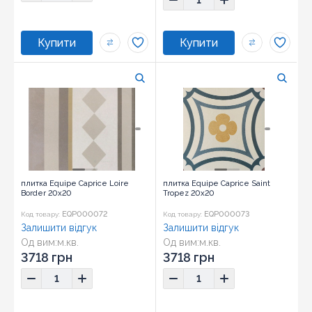
плитка Equipe Caprice Loire
плитка Equipe Caprice Saint
Border 20x20
Tropez 20x20
EQP000072
EQP000073
Код товару:
Код товару:
Залишити відгук
Залишити відгук
Од вим:
м.кв.
Од вим:
м.кв.
Розмір:
20x20
Розмір:
20x20
3718 грн
3718 грн