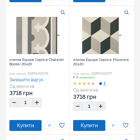
плитка Equipe Caprice Chatelet
плитка Equipe Caprice Provence
Border 20x20
20x20
EQP000076
EQP000077
Код товару:
Код товару:
В наявності
Залишити відгук
1
Од вим:
м.кв.
Од вим:
м.кв.
Розмір:
20x20
3718 грн
3718 грн