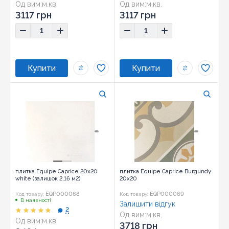
Од вим:
м.кв.
Од вим:
м.кв.
Розмір:
20x20
Розмір:
20x20
3117 грн
3117 грн
плитка Equipe Caprice 20x20
плитка Equipe Caprice Burgundy
white (залишок 2,16 м2)
20x20
EQP000068
EQP000069
Код товару:
Код товару:
В наявності
Залишити відгук
2
Од вим:
м.кв.
Од вим:
м.кв.
Розмір:
20x20
3718 грн
Розмір:
20x20