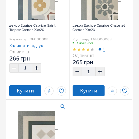
декор Equipe Caprice Saint
декор Equipe Caprice Chatelet
Tropez Corner 20x20
Corner 20x20
EQP000082
EQP000083
Код товару:
Код товару:
В наявності
Залишити відгук
1
Од вим:
шт
Од вим:
шт
Розмір:
20x20
265 грн
Розмір:
20x20
265 грн