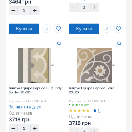
3464 грн
плитка Equipe Caprice Burgundy
плитка Equipe Caprice Loire
Border 20x20
20x20
EQP000070
EQP000071
Код товару:
Код товару:
В наявності
Залишити відгук
1
Од вим:
м.кв.
Од вим:
м.кв.
Розмір:
20x20
3718 грн
Розмір:
20x20
3718 грн