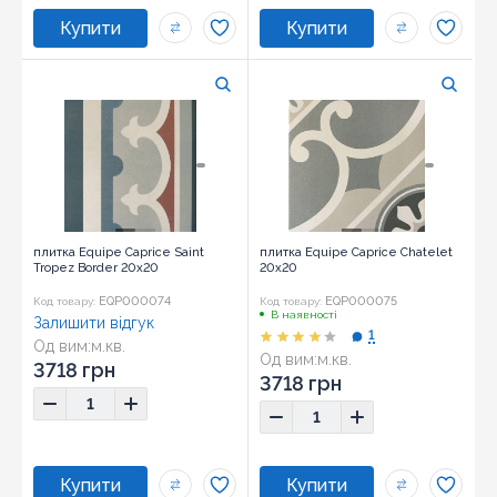
плитка Equipe Caprice Saint
плитка Equipe Caprice Chatelet
Tropez Border 20x20
20x20
EQP000074
EQP000075
Код товару:
Код товару:
В наявності
Залишити відгук
1
Од вим:
м.кв.
Од вим:
м.кв.
Розмір:
20x20
3718 грн
Розмір:
20x20
3718 грн