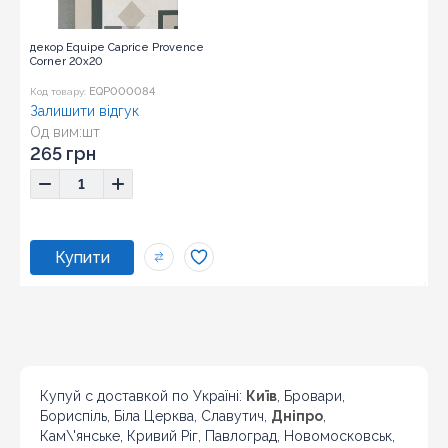
декор Equipe Caprice Provence
Corner 20x20
EQP000084
Код товару:
Залишити відгук
Од вим:
шт
Розмір:
20x20
265 грн
Купуй с доставкой по Україні:
Київ
, Бровари,
Бориспіль, Біла Церква, Славутич,
Дніпро
,
Кам\'янське, Кривий Ріг, Павлоград, Новомосковськ,