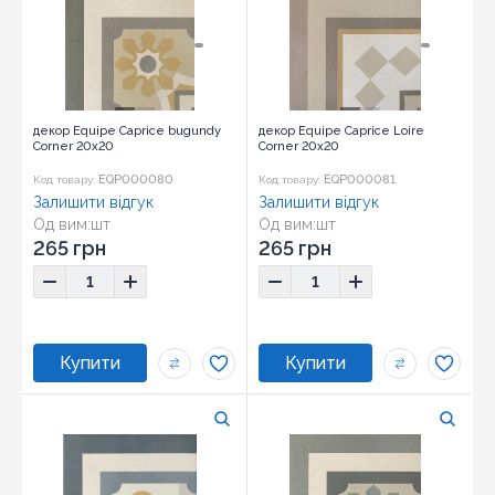
декор Equipe Caprice bugundy
декор Equipe Caprice Loire
Corner 20x20
Corner 20x20
EQP000080
EQP000081
Код товару:
Код товару:
Залишити відгук
Залишити відгук
Од вим:
шт
Од вим:
шт
Розмір:
20x20
Розмір:
20x20
265 грн
265 грн