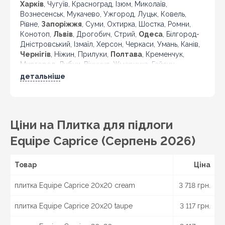
Харків
, Чугуїв, Красноград, Ізюм, Миколаїв,
Вознесенськ, Мукачево, Ужгород, Луцьк, Ковель,
Рівне,
Запоріжжя
, Суми, Охтирка, Шостка, Ромни,
Конотоп,
Львів
, Дрогобич, Стрий,
Одеса
, Білгород-
Дністровський, Ізмаїл, Херсон, Черкаси, Умань, Канів,
Чернігів
, Ніжин, Прилуки,
Полтава
, Кременчук,
Миргород, Лубни, Вінниця, Жмеринка, Гайсин,
Бердичів, Житомир, Новоград-Волинський,
детальніше
Коростень,
Хмельницький
, Кам'янець-Подільський,
Івано-Франківськ, Калуш, Коломия, Рогатин,
Кіровоград, Олександрія, Тернопіль, Кременець,
Чортків,
Чернівці
, Кіцмань та інші міста України.
Ціни на Плитка для підлоги
Equipe Caprice (Серпень 2026)
Товар
Ціна
плитка Equipe Caprice 20x20 cream
3 718 грн.
плитка Equipe Caprice 20x20 taupe
3 117 грн.