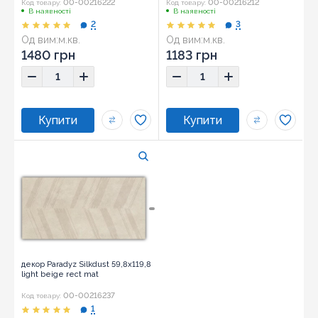
00-00216222
00-00216212
Код товару:
Код товару:
В наявності
В наявності
2
3
Од вим:
м.кв.
Од вим:
м.кв.
Розмір:
59,8x119,8
Розмір:
59,8x59,8
1480 грн
1183 грн
декор Paradyz Silkdust 59,8x119,8
light beige rect mat
00-00216237
Код товару:
1