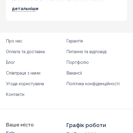
Миргород, Лубни, Вінниця, Жмеринка, Гайсин,
Бердичів, Житомир, Новоград-Волинський,
детальніше
Коростень,
Хмельницький
, Кам'янець-Подільський,
Івано-Франківськ, Калуш, Коломия, Рогатин,
Кіровоград, Олександрія, Тернопіль, Кременець,
Чортків,
Чернівці
, Кіцмань та інші міста України.
Про нас
Гарантія
Оплата та доставка
Питання та відповіді
Блог
Портфоліо
Співпраця з нами
Вакансії
Угода користувача
Політика конфіденційності
Контакти
Ваше місто
Графік роботи
Київ