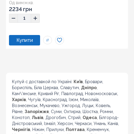
Од вим:
м.кв.
Розмір:
59,8x119,8
2234 грн
Купуй с доставкой по Україні:
Київ
, Бровари,
Бориспіль, Біла Церква, Славутич,
Дніпро
,
Кам\'янське, Кривий Ріг, Павлоград, Новомосковськ,
Харків
, Чугуїв, Красноград, Ізюм, Миколаїв,
Вознесенськ, Мукачево, Ужгород, Луцьк, Ковель,
Рівне,
Запоріжжя
, Суми, Охтирка, Шостка, Ромни,
Конотоп,
Львів
, Дрогобич, Стрий,
Одеса
, Білгород-
Дністровський, Ізмаїл, Херсон, Черкаси, Умань, Канів,
Чернігів
, Ніжин, Прилуки,
Полтава
, Кременчук,