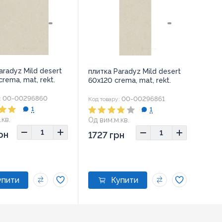
aradyz Mild desert
плитка Paradyz Mild desert
crema, mat, rekt.
60x120 crema, mat, rekt.
00-00296860
00-00296861
:
Код товару:
1
1
.кв.
Од вим:
м.кв.
рн
1727 грн