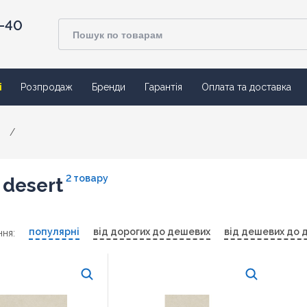
4-40
ї
Розпродаж
Бренди
Гарантія
Оплата та доставка
/
2 товару
 desert
популярні
від дорогих до дешевих
від дешевих до 
ня: