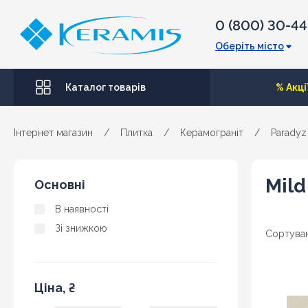
0 (800) 30-4
Оберіть місто
Каталог товарів
% Акці
Інтернет магазин
/
Плитка
/
Керамограніт
/
Paradyz
Mild
Основні
В наявності
Зі знижкою
Сортуван
Ціна, ₴