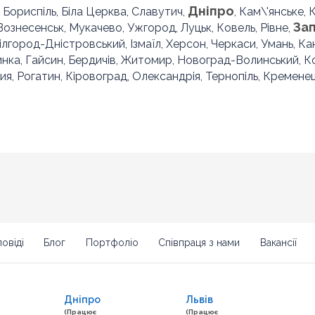
Дніпро
, Бориспіль, Біла Церква, Славутич,
, Кам\'янське,
За
 Вознесенськ, Мукачево, Ужгород, Луцьк, Ковель, Рівне,
Білгород-Дністровський, Ізмаїл, Херсон, Черкаси, Умань, Ка
инка, Гайсин, Бердичів, Житомир, Новоград-Волинський, 
ия, Рогатин, Кіровоград, Олександрія, Тернопіль, Кременец
овіді
Блог
Портфоліо
Співпраця з нами
Вакансії
Дніпро
Львів
(Працює
(Працює