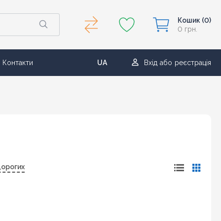
Кошик
(0)
0 грн.
Контакти
UA
Вхід
або
реєстрація
RU
дорогих