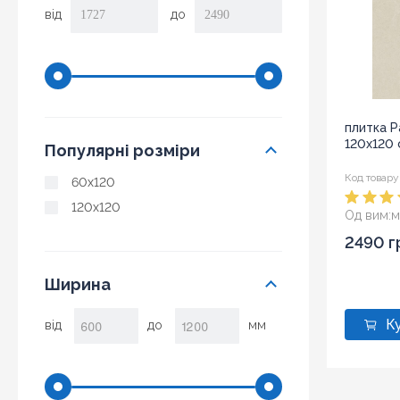
від
до
плитка P
120x120 
Популярні розміри
Код товару
60x120
120x120
Од вим:
м
2490 г
Ширина
від
до
мм