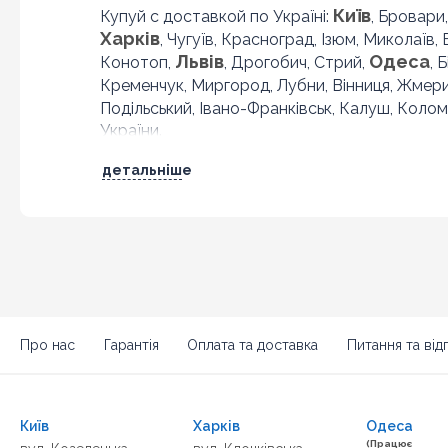
Київ
Купуй с доставкой по Україні:
, Бровари
Харків
, Чугуїв, Красноград, Ізюм, Миколаїв,
Львів
Одеса
Конотоп,
, Дрогобич, Стрий,
, 
Кременчук, Миргород, Лубни, Вінниця, Жмер
Подільський, Івано-Франківськ, Калуш, Колом
України.
детальніше
Про нас
Гарантія
Оплата та доставка
Питання та відп
Київ
Харків
Одеса
(Працює