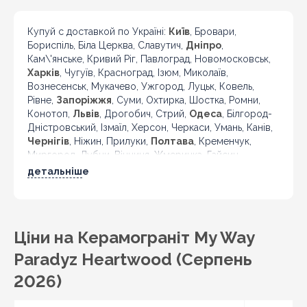
Купуй с доставкой по Україні:
Київ
, Бровари,
Бориспіль, Біла Церква, Славутич,
Дніпро
,
Кам\'янське, Кривий Ріг, Павлоград, Новомосковськ,
Харків
, Чугуїв, Красноград, Ізюм, Миколаїв,
Вознесенськ, Мукачево, Ужгород, Луцьк, Ковель,
Рівне,
Запоріжжя
, Суми, Охтирка, Шостка, Ромни,
Конотоп,
Львів
, Дрогобич, Стрий,
Одеса
, Білгород-
Дністровський, Ізмаїл, Херсон, Черкаси, Умань, Канів,
Чернігів
, Ніжин, Прилуки,
Полтава
, Кременчук,
Миргород, Лубни, Вінниця, Жмеринка, Гайсин,
Бердичів, Житомир, Новоград-Волинський,
детальніше
Коростень,
Хмельницький
, Кам'янець-Подільський,
Івано-Франківськ, Калуш, Коломия, Рогатин,
Кіровоград, Олександрія, Тернопіль, Кременець,
Чортків,
Чернівці
, Кіцмань та інші міста України.
Ціни на Керамограніт My Way
Paradyz Heartwood (Серпень
2026)