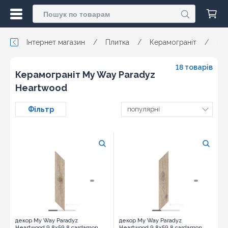
Інтернет магазин
/
Плитка
/
Керамограніт
/
My
18 товарів
Керамограніт My Way Paradyz
Heartwood
Фільтр
популярні
декор My Way Paradyz
декор My Way Paradyz
Heartwood 9,8x59,8 cardamon
Heartwood 9,8x59,8 cardamon