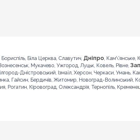
Дніпро
, Бориспіль, Біла Церква, Славутич,
, Кам\'янське,
За
 Вознесенськ, Мукачево, Ужгород, Луцьк, Ковель, Рівне,
Білгород-Дністровський, Ізмаїл, Херсон, Черкаси, Умань, Ка
инка, Гайсин, Бердичів, Житомир, Новоград-Волинський, 
ия, Рогатин, Кіровоград, Олександрія, Тернопіль, Кременец