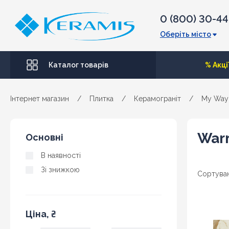
0 (800) 30-4
Оберіть місто
Каталог товарів
% Акці
Інтернет магазин
/
Плитка
/
Керамограніт
/
My Way
War
Основні
В наявності
Зі знижкою
Сортуван
Ціна, ₴