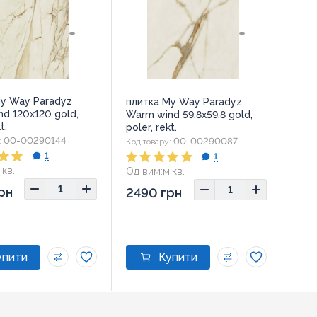
My Way Paradyz
плитка My Way Paradyz
d 120x120 gold,
Warm wind 59,8x59,8 gold,
t.
poler, rekt.
00-00290144
00-00290087
:
Код товару:
1
1
.кв.
Од вим:
м.кв.
рн
2490 грн