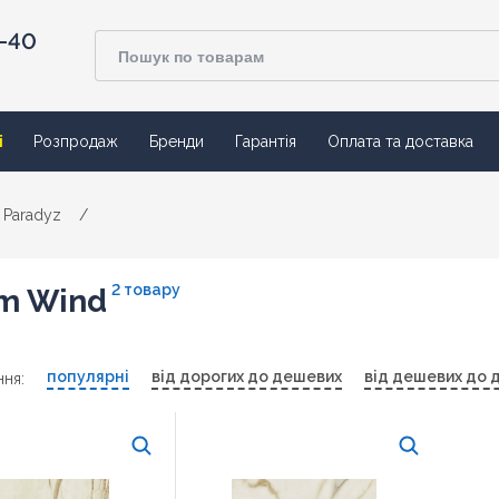
4-40
ї
Розпродаж
Бренди
Гарантія
Оплата та доставка
 Paradyz
/
2 товару
m Wind
популярні
від дорогих до дешевих
від дешевих до 
ня: