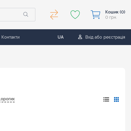
Кошик
(0)
0 грн.
Контакти
UA
Вхід
або
реєстрація
RU
дорогих