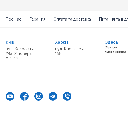
Про нас
Гарантія
Оплата та доставка
Питання та відп
Київ
Харків
Одеса
(Працює
вул. Козелецька
вул. Клочківська,
дистанційно)
24а, 2 поверх,
159.
офіс 6.