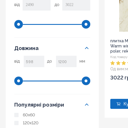
від
до
плитка 
Warm win
Довжина
poler, rek
Код товару
від
до
мм
Од вим:
м
3022 г
Популярні розміри
60x60
120x120