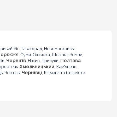
 Кривий Ріг, Павлоград, Новомосковськ,
поріжжя
, Суми, Охтирка, Шостка, Ромни,
Чернігів
Полтава
нів,
, Ніжин, Прилуки,
,
Хмельницький
Коростень,
, Кам'янець-
Чернівці
ь, Чортків,
, Кіцмань та інші міста