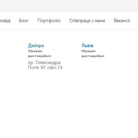
овіді
Блог
Портфоліо
Співпраця з нами
Вакансії
Дніпро
Львів
(Працює
(Працює
дистанційно)
дистанційно)
пр. Олександра
Поля, 97, офіс 13.