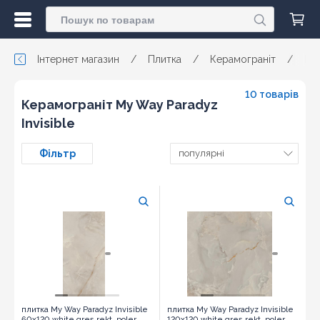
Інтернет магазин
/
Плитка
/
Керамограніт
/
My
10 товарів
Керамограніт My Way Paradyz
Invisible
Фільтр
популярні
плитка My Way Paradyz Invisible
плитка My Way Paradyz Invisible
60x120 white gres rekt. poler
120x120 white gres rekt. poler