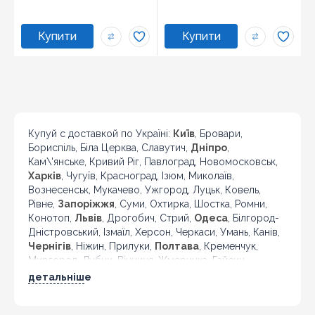
Купуй с доставкой по Україні:
Київ
, Бровари,
Бориспіль, Біла Церква, Славутич,
Дніпро
,
Кам\'янське, Кривий Ріг, Павлоград, Новомосковськ,
Харків
, Чугуїв, Красноград, Ізюм, Миколаїв,
Вознесенськ, Мукачево, Ужгород, Луцьк, Ковель,
Рівне,
Запоріжжя
, Суми, Охтирка, Шостка, Ромни,
Конотоп,
Львів
, Дрогобич, Стрий,
Одеса
, Білгород-
Дністровський, Ізмаїл, Херсон, Черкаси, Умань, Канів,
Чернігів
, Ніжин, Прилуки,
Полтава
, Кременчук,
Миргород, Лубни, Вінниця, Жмеринка, Гайсин,
Бердичів, Житомир, Новоград-Волинський,
детальніше
Коростень,
Хмельницький
, Кам'янець-Подільський,
Івано-Франківськ, Калуш, Коломия, Рогатин,