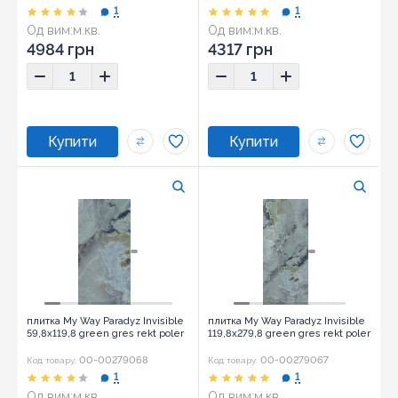
1
1
Од вим:
м.кв.
Од вим:
м.кв.
Розмір:
120x280
4984 грн
4317 грн
плитка My Way Paradyz Invisible
плитка My Way Paradyz Invisible
59,8x119,8 green gres rekt poler
119,8x279,8 green gres rekt poler
00-00279068
00-00279067
Код товару:
Код товару:
1
1
Од вим:
м.кв.
Од вим:
м.кв.