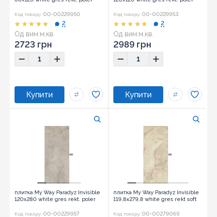
00-00229950
00-00229953
Код товару:
Код товару:
2
2
Од вим:
м.кв.
Од вим:
м.кв.
Розмір:
60x120
Розмір:
120x120
2723 грн
2989 грн
плитка My Way Paradyz Invisible
плитка My Way Paradyz Invisible
120x280 white gres rekt. poler
119,8x279,8 white gres rekt soft
00-00229957
00-00279069
Код товару:
Код товару: