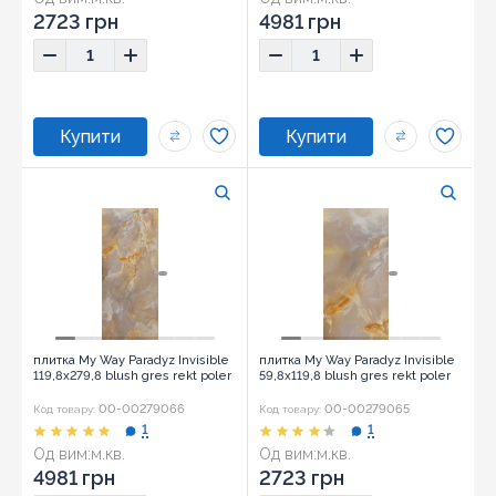
2723 грн
4981 грн
плитка My Way Paradyz Invisible
плитка My Way Paradyz Invisible
119,8x279,8 blush gres rekt poler
59,8x119,8 blush gres rekt poler
00-00279066
00-00279065
Код товару:
Код товару:
1
1
Од вим:
м.кв.
Од вим:
м.кв.
4981 грн
2723 грн