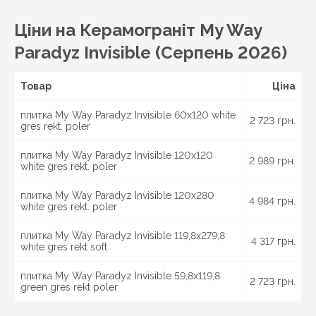
Кіровоград, Олександрія, Тернопіль, Кременець,
Чортків,
Чернівці
, Кіцмань та інші міста України.
Ціни на Керамограніт My Way
Paradyz Invisible (Серпень 2026)
Товар
Ціна
плитка My Way Paradyz Invisible 60x120 white
2 723 грн.
gres rekt. poler
плитка My Way Paradyz Invisible 120x120
2 989 грн.
white gres rekt. poler
плитка My Way Paradyz Invisible 120x280
4 984 грн.
white gres rekt. poler
плитка My Way Paradyz Invisible 119,8x279,8
4 317 грн.
white gres rekt soft
плитка My Way Paradyz Invisible 59,8x119,8
2 723 грн.
green gres rekt poler