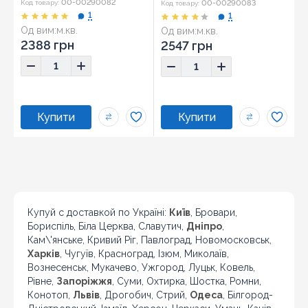
00-00290082
00-00290083
Код товару:
Код товару:
1
1
Од вим:
м.кв.
Од вим:
м.кв.
2388 грн
2547 грн
Купуй с доставкой по Україні:
Київ
, Бровари,
Бориспіль, Біла Церква, Славутич,
Дніпро
,
Кам\'янське, Кривий Ріг, Павлоград, Новомосковськ,
Харків
, Чугуїв, Красноград, Ізюм, Миколаїв,
Вознесенськ, Мукачево, Ужгород, Луцьк, Ковель,
Рівне,
Запоріжжя
, Суми, Охтирка, Шостка, Ромни,
Конотоп,
Львів
, Дрогобич, Стрий,
Одеса
, Білгород-