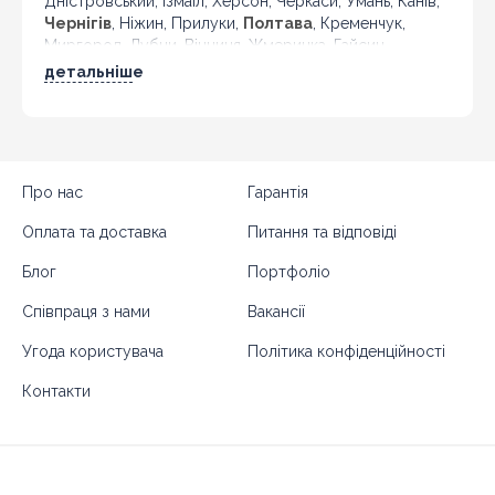
Дністровський, Ізмаїл, Херсон, Черкаси, Умань, Канів,
Чернігів
, Ніжин, Прилуки,
Полтава
, Кременчук,
Миргород, Лубни, Вінниця, Жмеринка, Гайсин,
Бердичів, Житомир, Новоград-Волинський,
детальніше
Коростень,
Хмельницький
, Кам'янець-Подільський,
Івано-Франківськ, Калуш, Коломия, Рогатин,
Кіровоград, Олександрія, Тернопіль, Кременець,
Чортків,
Чернівці
, Кіцмань та інші міста України.
Про нас
Гарантія
Оплата та доставка
Питання та відповіді
Блог
Портфоліо
Співпраця з нами
Вакансії
Угода користувача
Політика конфіденційності
Контакти