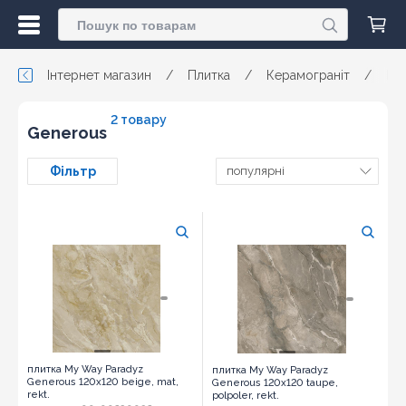
Інтернет магазин
/
Плитка
/
Керамограніт
/
My
2 товару
Generous
Фільтр
популярні
плитка My Way Paradyz
плитка My Way Paradyz
Generous 120x120 beige, mat,
Generous 120x120 taupe,
rekt.
polpoler, rekt.