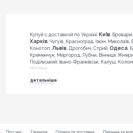
Київ
Купуй с доставкой по Україні:
, Бровари
Харків
, Чугуїв, Красноград, Ізюм, Миколаїв,
Львів
Одеса
Конотоп,
, Дрогобич, Стрий,
, 
Кременчук, Миргород, Лубни, Вінниця, Жмер
Подільський, Івано-Франківськ, Калуш, Колом
України.
детальніше
Про нас
Гарантія
Оплата та доставка
Питання та відп