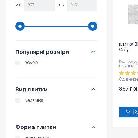
від
до
плитка B
Grey
Популярні розміри
Код товару
30x90
00-0028
Од вим:
м
867 гр
Вид плитки
Кераміка
Форма плитки