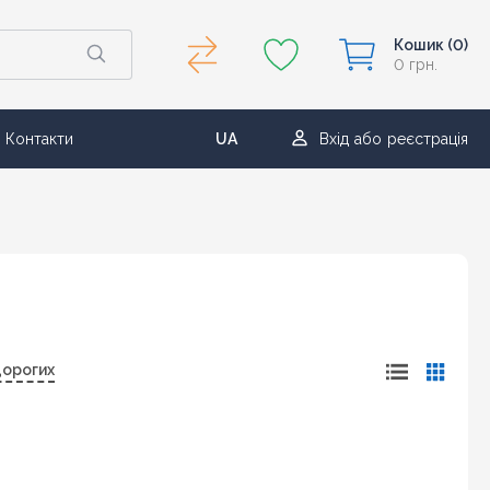
Кошик
(0)
0 грн.
Контакти
UA
Вхід
або
реєстрація
RU
дорогих