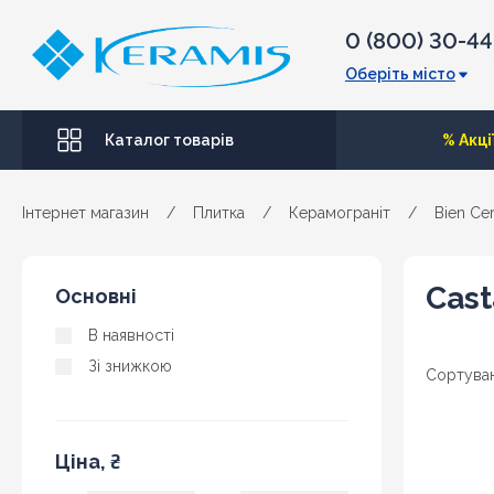
0 (800) 30-4
Оберіть місто
Каталог товарів
% Акці
Інтернет магазин
/
Плитка
/
Керамограніт
/
Bien Ce
Cast
Основні
В наявності
Зі знижкою
Сортуван
Ціна, ₴