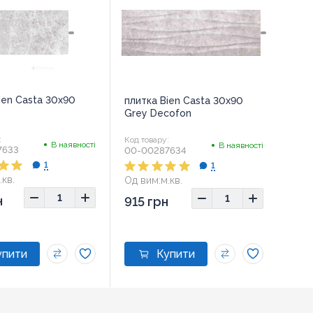
ien Casta 30x90
плитка Bien Casta 30x90
Grey Decofon
:
Код товару:
В наявності
В наявності
7633
00-00287634
1
1
.кв.
Од вим:
м.кв.
н
915 грн