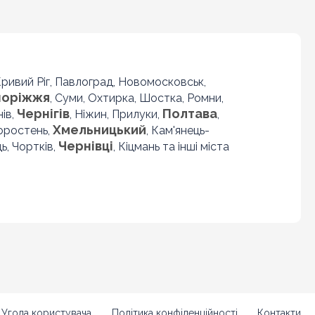
 Кривий Ріг, Павлоград, Новомосковськ,
поріжжя
, Суми, Охтирка, Шостка, Ромни,
Чернігів
Полтава
нів,
, Ніжин, Прилуки,
,
Хмельницький
Коростень,
, Кам'янець-
Чернівці
ь, Чортків,
, Кіцмань та інші міста
Угода користувача
Політика конфіденційності
Контакти