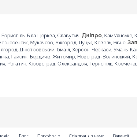
Дніпро
, Бориспіль, Біла Церква, Славутич,
, Кам\'янське,
За
 Вознесенськ, Мукачево, Ужгород, Луцьк, Ковель, Рівне,
Білгород-Дністровський, Ізмаїл, Херсон, Черкаси, Умань, Ка
инка, Гайсин, Бердичів, Житомир, Новоград-Волинський, 
ия, Рогатин, Кіровоград, Олександрія, Тернопіль, Кременец
овіді
Блог
Портфоліо
Співпраця з нами
Вакансії