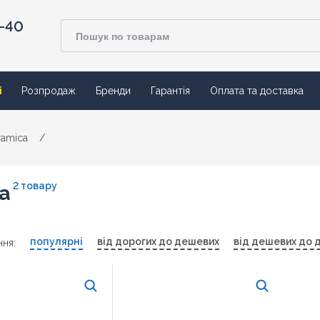
4-40
ї
Розпродаж
Бренди
Гарантія
Оплата та доставка
ramica
/
2 товару
a
популярні
від дорогих до дешевих
від дешевих до 
ня: