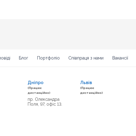
овіді
Блог
Портфоліо
Співпраця з нами
Вакансії
Дніпро
Львів
(Працює
(Працює
дистанційно)
дистанційно)
пр. Олександра
Поля, 97, офіс 13.