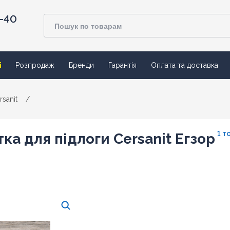
4-40
ї
Розпродаж
Бренди
Гарантія
Оплата та доставка
rsanit
/
1 т
ка для підлоги Cersanit Егзор