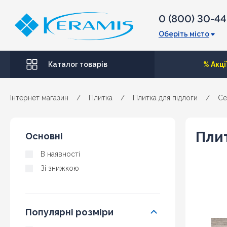
0 (800) 30-4
Оберіть місто
Каталог товарів
% Акці
Інтернет магазин
/
Плитка
/
Плитка для підлоги
/
Ce
Плит
Основні
В наявності
Зі знижкою
Популярні розміри