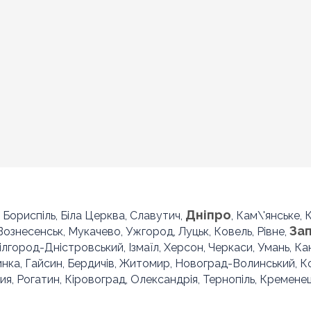
Дніпро
, Бориспіль, Біла Церква, Славутич,
, Кам\'янське,
За
 Вознесенськ, Мукачево, Ужгород, Луцьк, Ковель, Рівне,
Білгород-Дністровський, Ізмаїл, Херсон, Черкаси, Умань, Ка
инка, Гайсин, Бердичів, Житомир, Новоград-Волинський, 
ия, Рогатин, Кіровоград, Олександрія, Тернопіль, Кременец