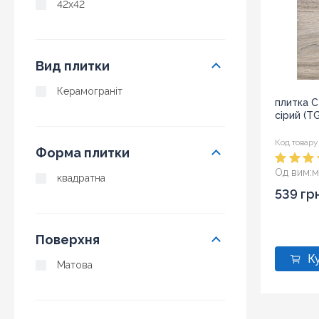
42x42
Вид плитки
Керамограніт
плитка C
сірий (T
Код товару
Форма плитки
Од вим:
м
квадратна
Розмір:
4
539 гр
Поверхня
Матова