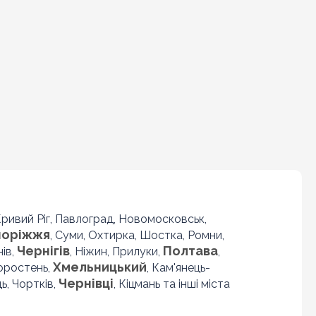
 Кривий Ріг, Павлоград, Новомосковськ,
поріжжя
, Суми, Охтирка, Шостка, Ромни,
Чернігів
Полтава
нів,
, Ніжин, Прилуки,
,
Хмельницький
Коростень,
, Кам'янець-
Чернівці
ь, Чортків,
, Кіцмань та інші міста