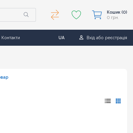
Кошик
(0)
0 грн.
Контакти
UA
Вхід
або
реєстрація
RU
овар