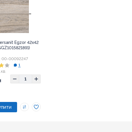
ersanit Egzor 42x42
GGZ1015821891)
00-00092247
:
1
.кв.
2x42
н