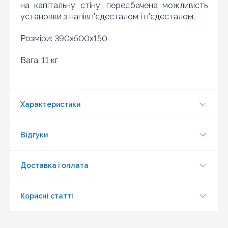
10
на капітальну стіну, передбачена можливість
установки з напівп'єдесталом і п'єдесталом.
Розміри: 390x500x150
Вага: 11 кг
Характеристики
Відгуки
Оновити капчу
Доставка і оплата
Надіслати
Корисні статті