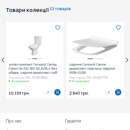
13 товарів
Товари колекції
унітаз-компакт Cersanit Carina
сидіння Cersanit Carina
Clean On 011 3(5) 62,5x35,5 без
дюропласт повільне падіння
обідка, сидіння дюропласт soft-
(K98-0135)
close (K31-090) 909
00-00303597
00-00257776
Код товару:
Код товару:
В наявності
В наявності
10 193 грн.
2 840 грн.
Про нас
Гарантія