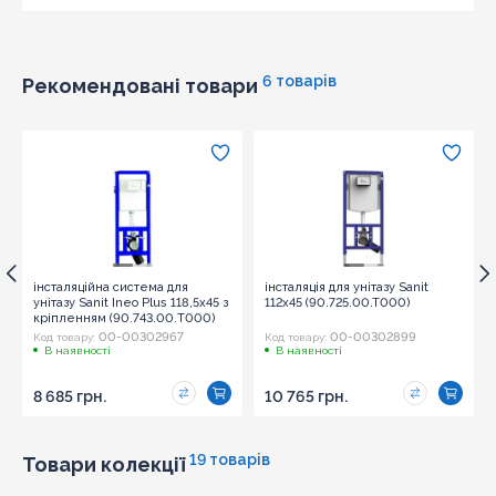
Оновити капчу
6 товарів
Рекомендовані товари
Надіслати
інсталяційна система для
інсталяція для унітазу Sanit
унітазу Sanit Ineo Plus 118,5х45 з
112x45 (90.725.00.T000)
кріпленням (90.743.00.T000)
00-00302967
00-00302899
Код товару:
Код товару:
В наявності
В наявності
8 685 грн.
10 765 грн.
19 товарів
Товари колекції