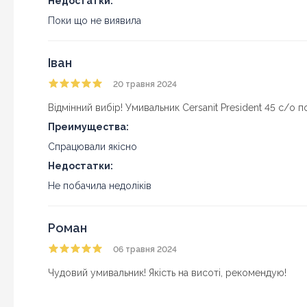
Недостатки:
Поки що не виявила
Іван
20 травня 2024
Відмінний вибір! Умивальник Cersanit President 45 с/о п
Преимущества:
Спрацювали якісно
Недостатки:
Не побачила недоліків
Роман
06 травня 2024
Чудовий умивальник! Якість на висоті, рекомендую!