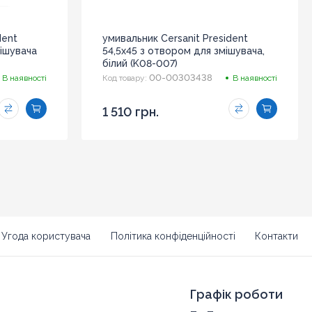
dent
умивальник Cersanit President
мішувача
54,5x45 з отвором для змішувача,
білий (K08-007)
00-00303438
В наявності
Код товару:
В наявності
1 510 грн.
Угода користувача
Політика конфіденційності
Контакти
Графік роботи