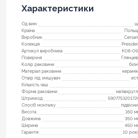
Характеристики
Од вим
ш
Країна
Польщ
Виробник
Cersan
Колекція
Preside
Артикул виробника
K08-09
Поверхня
Глянцев
Колір раковини
біл
Матеріал раковини
керамі
Отвір під змішувач
ес
Кількість чаш
Форма раковини
напівкруг
Штрихкод
590775320172
Спосіб монтажу
підвісн
Висота
160 м
Довжина
350 м
Ширина
450 м
Гарантія
10 рок