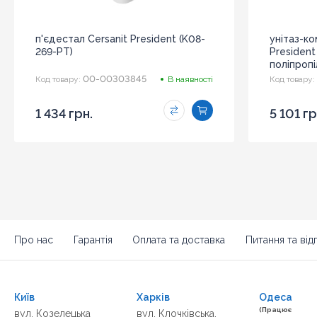
п'єдестал Cersanit President (K08-
унітаз-ко
269-PT)
President
поліпропі
00-00303845
Код товару:
В наявності
Код товару:
1 434 грн.
5 101 гр
Про нас
Гарантія
Оплата та доставка
Питання та відп
Київ
Харків
Одеса
(Працює
вул. Козелецька
вул. Клочківська,