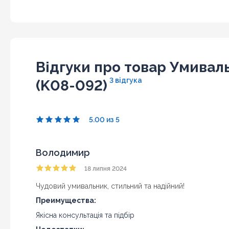
Відгуки про товар Умиваль
3 відгука
(K08-092)
5.00 из 5
Володимир
18 липня 2024
Чудовий умивальник, стильний та надійний!
Преимущества:
Якісна консультація та підбір