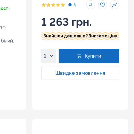
3
ності
1 263 грн.
 10
Знайшли дешевше? Знизимо ціну
 білий,
Купити
1
2
Швидке замовлення
3
4
5
6
7
8
9
10