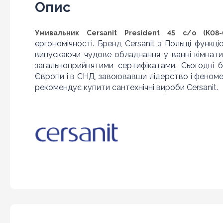
Опис
Умивальник Cersanit President 45 с/о (K08-
ергономічності. Бренд Cersanit з Польщі функц
випускаючи чудове обладнання у ванні кімнати,
загальноприйнятими сертифікатами. Сьогодні
Європи і в СНД, завоювавши лідерство і феноме
рекомендує купити сантехнічні вироби Cersanit.