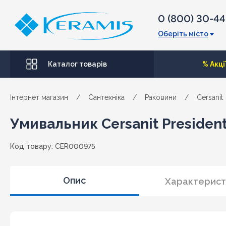
0 (800) 30-4
Оберіть місто
Каталог товарів
% Акці
Інтернет магазин
/
Сантехніка
/
Раковини
/
Cersanit
Умивальник Cersanit President
Код товару: CER000975
Опис
Характерист