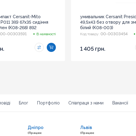
мпакт Cersanit-Mito
умивальник Cersanit Presi
 P011 3(6) 67x35 сидіння
49,5x43 без отвору для з
лен (K08-268) 892
білий (K08-003)
00-00303591
00-00303454
В наявності
Код товару:
н.
1 405 грн.
овіді
Блог
Портфоліо
Співпраця з нами
Вакансії
Дніпро
Львів
(Працює
(Працює