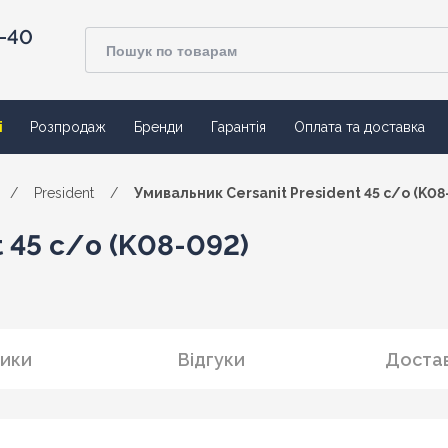
4-40
ї
Розпродаж
Бренди
Гарантія
Оплата та доставка
/
President
/
Умивальник Cersanit President 45 с/о (K08
 45 с/о (K08-092)
ики
Відгуки
Достав