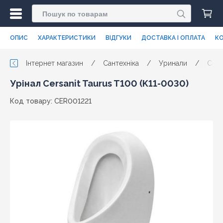
ОПИС
ХАРАКТЕРИСТИКИ
ВІДГУКИ
ДОСТАВКА І ОПЛАТА
КО
Інтернет магазин
/
Сантехніка
/
Уринали
/
Cers
Урінал Cersanit Taurus T100 (K11-0030)
Код товару: CER001221