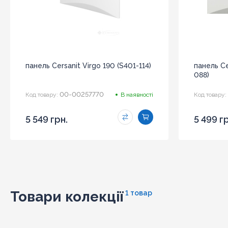
панель Cersanit Virgo 190 (S401-114)
панель Ce
088)
00-00257770
Код товару:
В наявності
Код товару:
5 549 грн.
5 499 г
Товари колекції
1 товар