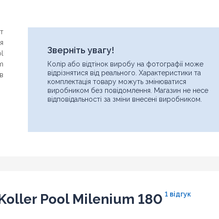
т
ія
Зверніть увагу!
ol
m
Колір або відтінок виробу на фотографії може
відрізнятися від реального. Характеристики та
ів
комплектація товару можуть змінюватися
виробником без повідомлення. Магазин не несе
відповідальності за зміни внесені виробником.
1 відгук
oller Pool Milenium 180