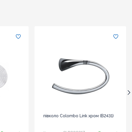
півколо Colombo Link хром (B2431)