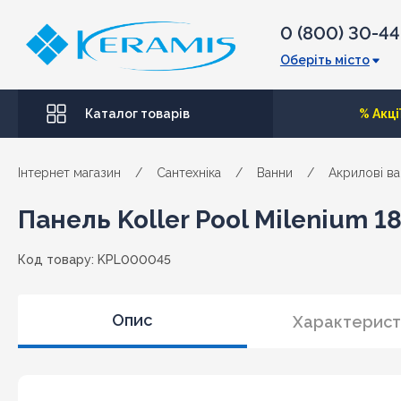
0 (800) 30-4
Оберіть місто
Каталог товарів
% Акці
Інтернет магазин
/
Сантехніка
/
Ванни
/
Акрилові в
Панель Koller Pool Milenium 1
Код товару: KPL000045
Опис
Характерист