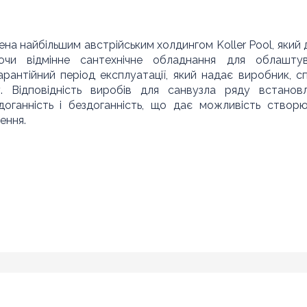
ена найбільшим австрійським холдингом Koller Pool, який 
ючи відмінне сантехнічне обладнання для облашту
арантійний період експлуатації, який надає виробник, с
у. Відповідність виробів для санвузла ряду встанов
здоганність і бездоганність, що дає можливість створ
ення.