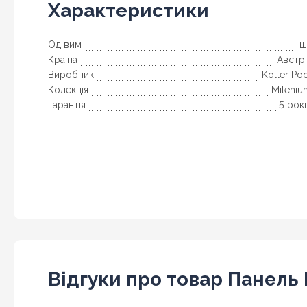
Характеристики
Од вим
ш
Країна
Австр
Виробник
Koller Po
Колекція
Mileniu
Гарантія
5 рок
Відгуки про товар Панель K