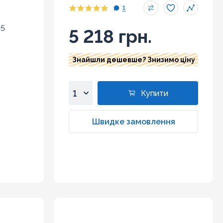
1
 5
5 218 грн.
Знайшли дешевше? Знизимо ціну
Купити
1
2
Швидке замовлення
3
4
5
6
7
8
9
10