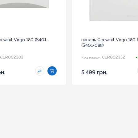
rsanit Virgo 180 (S401-
панель Cersanit Virgo 180 
(S401-088)
CER002383
CER002352
Код товару:
рн.
5 499 грн.