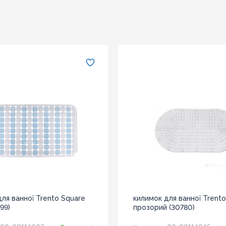
Недоліки
Оновити капчу
→
Надіслати
Оновити капчу
ля ванної Trento Square
килимок для ванної Trento
99)
прозорий (30780)