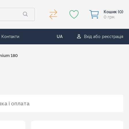
Кошик
(0)
0 грн.
Контакти
UA
Вхід
або
реєстрація
RU
enium 180
ка і оплата