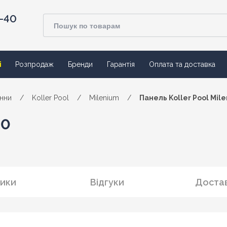
4-40
ї
Розпродаж
Бренди
Гарантія
Оплата та доставка
анни
/
Koller Pool
/
Milenium
/
Панель Koller Pool Mil
80
ики
Відгуки
Достав