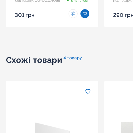
00-00114059
Код товару:
В наявності
Код товару:
301 грн.
290 грн
Схожі товари
4 товару