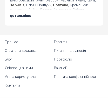
Дністровський, Ізмаїл, Херсон, Черкаси, Умань, Канів,
Чернігів
, Ніжин, Прилуки,
Полтава
, Кременчук,
Миргород, Лубни, Вінниця, Жмеринка, Гайсин,
Бердичів, Житомир, Новоград-Волинський,
детальніше
Коростень,
Хмельницький
, Кам'янець-Подільський,
Івано-Франківськ, Калуш, Коломия, Рогатин,
Кіровоград, Олександрія, Тернопіль, Кременець,
Чортків,
Чернівці
, Кіцмань та інші міста України.
Про нас
Гарантія
Оплата та доставка
Питання та відповіді
Блог
Портфоліо
Співпраця з нами
Вакансії
Угода користувача
Політика конфіденційності
Контакти