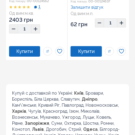
00-00124562
00-00124637
Код товару:
Код товару:
1
Залишити відгук
Од вим:
м.кв.
Од вим:
м.п.
Розмір:
30x60
Розмір:
7x72
2403 грн
62 грн
Купуй с доставкой по Україні:
Київ
, Бровари,
Бориспіль, Біла Церква, Славутич,
Дніпро
,
Кам\'янське, Кривий Ріг, Павлоград, Новомосковськ,
Харків
, Чугуїв, Красноград, Ізюм, Миколаїв,
Вознесенськ, Мукачево, Ужгород, Луцьк, Ковель,
Рівне,
Запоріжжя
, Суми, Охтирка, Шостка, Ромни,
Конотоп,
Львів
, Дрогобич, Стрий,
Одеса
, Білгород-