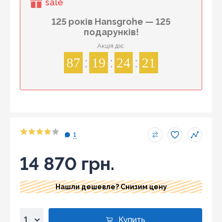
sale
125 років Hansgrohe — 125
подарунків!
Акція діє:
87
19
24
20
1
14 870 грн.
Нашли дешевле? Снизим цену
Купить