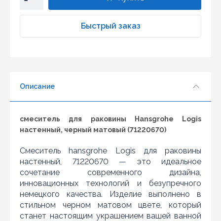
1
2
Быстрый заказ
3
4
5
6
Описание
7
8
9
смеситель для раковины Hansgrohe Logis
10
настенный, черный матовый (71220670)
Смеситель hansgrohe Logis для раковины
настенный, 71220670 — это идеальное
сочетание современного дизайна,
инновационных технологий и безупречного
немецкого качества. Изделие выполнено в
стильном черном матовом цвете, который
станет настоящим украшением вашей ванной