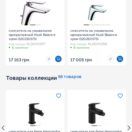
смеситель на умывальник
смеситель на умывальник
однорычажный Kludi Balance
однорычажный Kludi Balance
хром (520230575)
хром (520260575)
KLD000297
KLD000298
Код товара:
Код товара:
В наличии
В наличии
17 163 грн.
17 005 грн.
88 товаров
Товары коллекции
смеситель для биде Hansgrohe
смеситель для биде Hansgrohe