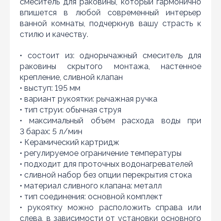
смеситель для раковины, который гармонично
условии, что товар данной модели должен быть у
впишется в любой современный интерьер
конкурента в наличии и цена на данный товар в
ванной комнаты, подчеркнув вашу страсть к
другом интернет-магазине актуальная и
действующая)
стилю и качеству.
• состоит из: однорычажный смеситель для
раковины скрытого монтажа, настенное
крепление, сливной клапан
• выступ: 195 мм
• вариант рукоятки: рычажная ручка
• тип струи: обычная струя
• максимальный объем расхода воды при
3 барах: 5 л/мин
• Керамический картридж
• регулируемое ограничение температуры
• подходит для проточных водонагревателей
• сливной набор без опции перекрытия стока
• материал сливного клапана: металл
• тип соединения: основной комплект
• рукоятку можно расположить справа или
Обновить капчу (CAPTCHA)
слева, в зависимости от установки основного