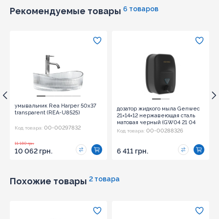
6 товаров
Рекомендуемые товары
умывальник Rea Harper 50x37
дозатор жидкого мыла Genwec
transparent (REA-U8525)
21×14×12 нержавеющая сталь
матовая черный (GW04 21 04
00-00297832
Код товара:
03)
00-00288326
Код товара:
11 180 грн.
10 062 грн.
6 411 грн.
2 товара
Похожие товары