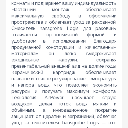
комнаты и подчеркнет вашу индивидуальность.
Настенный монтаж обеспечивает
максимальную свободу в оформлении
пространства и облегчает уход за раковиной.
Смеситель hansgrohe Logis для раковины
отличается эргономичной формой и
удобством в использовании. Благодаря
продуманной конструкции и качественным
материалам он легко выдерживает
ежедневные нагрузки, сохраняя
презентабельный внешний вид на долгие годы.
Керамический картридж обеспечивает
плавное и точное регулирование температуры
и напора воды, что позволяет экономить
ресурсы и получать максимум комфорта.
Технология AirPower насыщает струю
Нашли дешевле?
воздухом, делая поток воды мягким и
объёмным, а инновационное покрытие
Уважаемы клиенты нашего магазина! Если вы блуждая
защищает от царапин и загрязнений, облегчая
по интернету нашли цену нужного Вам товара
дешевле чем у нас... дайте нам знать, и мы будем рады
уход за смесителем. hansgrohe Logis — это
предложить более выгодную для Вас цену (при