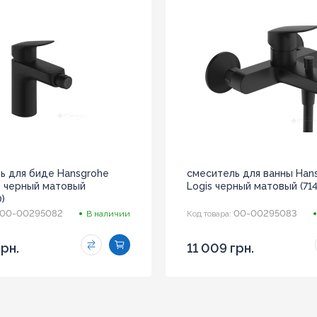
ь для биде Hansgrohe
смеситель для ванны Han
ne черный матовый
Logis черный матовый (71
)
00-00295082
00-00295083
В наличии
Код товара:
грн.
11 009 грн.