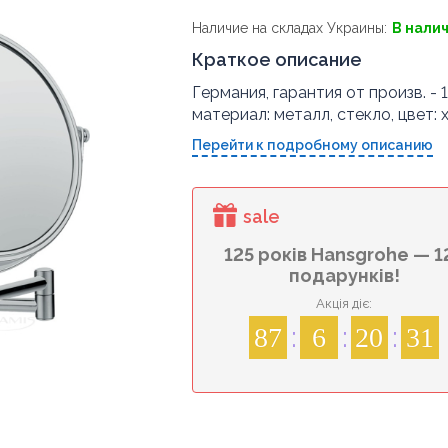
Наличие на складах Украины:
В нали
Краткое описание
Германия, гарантия от произв. - 1
материал: металл, стекло, цвет: 
Перейти к подробному описанию
sale
125 років Hansgrohe — 1
подарунків!
Акція діє:
87
6
20
30