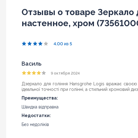
Отзывы о товаре Зеркало 
настенное, хром (7356100
4.00 из 5
Василь
9 октября 2024
Дзеркало для гоління Hansgrohe Logis вражає своєю 
ідеальної точності при голінні, а стильний хромовий д
Преимущества:
Швидка відправка
Недостатки:
Без недоліків