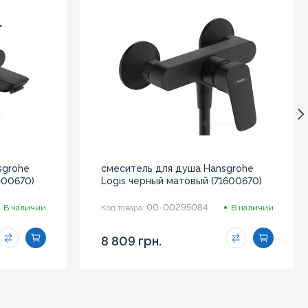
sgrohe
смеситель для душа Hansgrohe
400670)
Logis черный матовый (71600670)
00-00295084
В наличии
Код товара:
В наличии
8 809 грн.