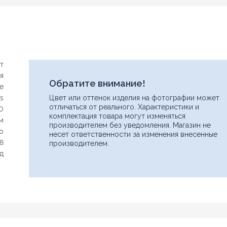
т
я
Обратите внимание!
e
is
Цвет или оттенок изделия на фотографии может
отличаться от реального. Характеристики и
0
комплектация товара могут изменяться
м
производителем без уведомления. Магазин не
ло
несет ответственности за изменения внесенные
18
производителем.
од
Имя
Нашли дешевле?
Уважаемы клиенты нашего магазина! Если вы блуждая по
интернету нашли цену нужного Вам товара дешевле чем у нас...
Email
дайте нам знать, и мы будем рады предложить более выгодную