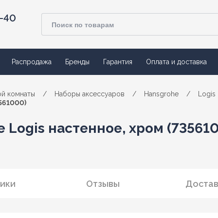
4-40
Распродажа
Бренды
Гарантия
Оплата и доставка
ой комнаты
/
Наборы аксессуаров
/
Hansgrohe
/
Logis
561000)
 Logis настенное, хром (73561
ики
Отзывы
Достав