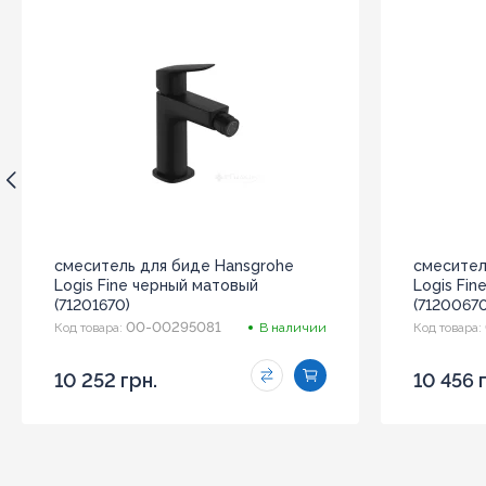
смеситель для биде Hansgrohe
смесител
Logis Fine черный матовый
Logis Fi
(71201670)
(71200670
00-00295081
Код товара:
В наличии
Код товара:
10 252 грн.
10 456 