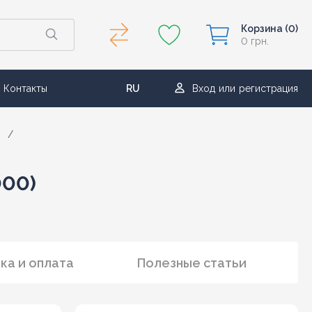
Корзина
(0)
0 грн.
Контакты
RU
Вход
или
регистрация
UA
/
000)
ка и оплата
Полезные статьи