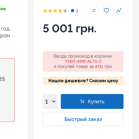
чии
1
5 001 грн.
 год,
хром
Вводи промокод в корзине:
TSNT-5KRI-ALT5-C
и покупай товар за
грн.
4751
25
Нашли дешевле? Снизим цену
Купить
1
2
Быстрый заказ
3
4