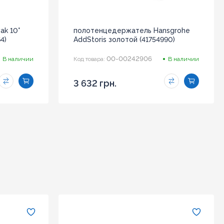
k 10°
полотенцедержатель Hansgrohe
4)
AddStoris золотой (41754990)
00-00242906
В наличии
Код товара:
В наличии
3 632 грн.