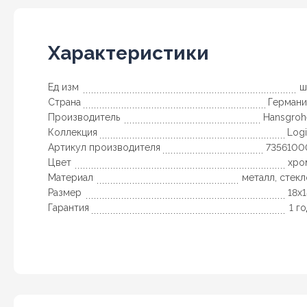
Характеристики
Ед изм
ш
Страна
Германи
Производитель
Hansgroh
Коллекция
Log
Артикул производителя
7356100
Цвет
хро
Материал
металл, стек
Размер
18x
Гарантия
1 г