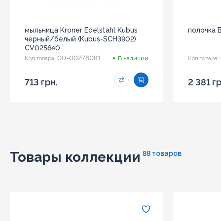
мыльница Kroner Edelstahl Kubus
полочка 
черный/белый (Kubus-SCH3902)
CV025640
00-00276081
Код товара:
В наличии
Код товара:
713 грн.
2 381 гр
Товары коллекции
88 товаров