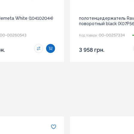
Bemeta White (104102044)
полотенцедержатель Rava
поворотный black (X07P56
00-00260543
00-00257334
Код товара:
н.
3 958 грн.