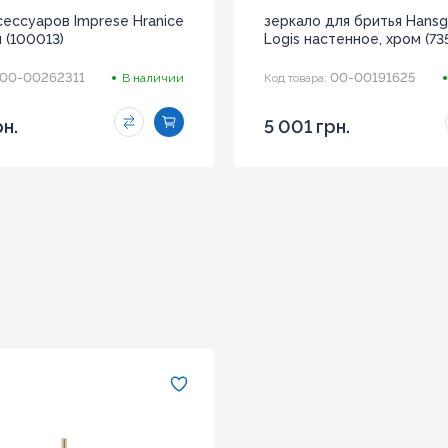
сессуаров Imprese Hranice
зеркало для бритья Hans
м (100013)
Logis настенное, хром (7
00-00262311
00-00191625
В наличии
Код товара:
рн.
5 001 грн.