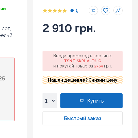
чии
1
2 910 грн.
 лет,
белый
Вводи промокод в корзине:
TSNT-5KRI-ALT5-C
и покупай товар за
грн.
2764
25
Нашли дешевле? Снизим цену
Купить
1
2
Быстрый заказ
3
4