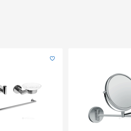
Недостатки
Обновить капчу (CAPTCHA)
→
Отправить
Обновить капчу (CAPTCHA)