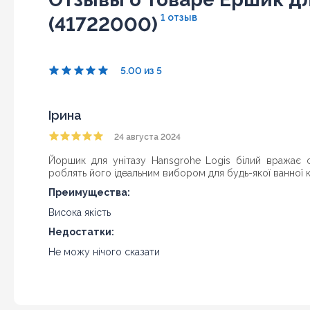
1 отзыв
(41722000)
5.00 из 5
Ірина
24 августа 2024
Йоршик для унітазу Hansgrohe Logis білий вражає св
роблять його ідеальним вибором для будь-якої ванної к
Преимущества:
Висока якість
Недостатки:
Не можу нічого сказати