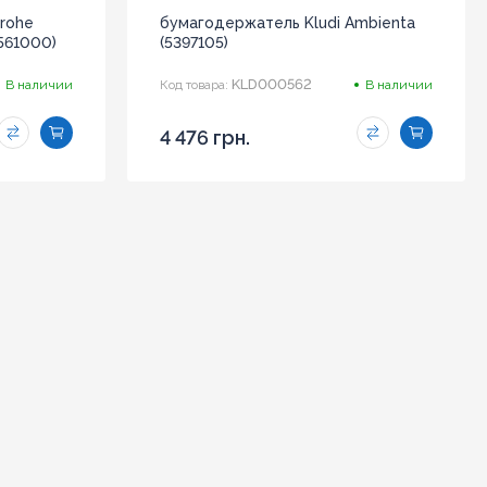
grohe
бумагодержатель Kludi Ambienta
3561000)
(5397105)
KLD000562
В наличии
Код товара:
В наличии
4 476 грн.