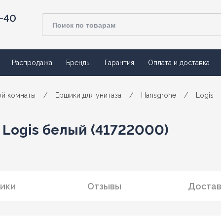
4-40
Распродажа
Бренды
Гарантия
Оплата и доставка
ой комнаты
/
Ершики для унитаза
/
Hansgrohe
/
Logis
 Logis белый (41722000)
ики
Отзывы
Достав