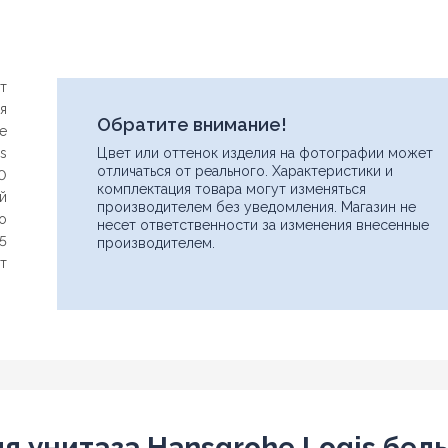
т
я
Обратите внимание!
e
is
Цвет или оттенок изделия на фотографии может
отличаться от реального. Характеристики и
0
комплектация товара могут изменяться
й
производителем без уведомления. Магазин не
ло
несет ответственности за изменения внесенные
,5
производителем.
ет
я унитаза Hansgrohe Logis бел