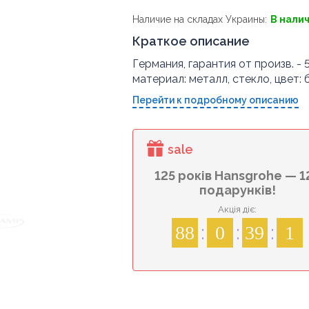
Наличие на складах Украины:
В нали
Краткое описание
Германия, гарантия от произв. - 5
материал: металл, стекло, цвет: 
Перейти к подробному описанию
sale
125 років Hansgrohe — 1
подарунків!
Акція діє:
88
0
39
0