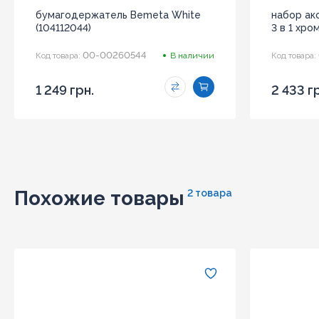
бумагодержатель Bemeta White
набор ак
(104112044)
3 в 1 хро
00-00260544
Код товара:
В наличии
Код товара:
1 249 грн.
2 433 г
Похожие товары
2 товара