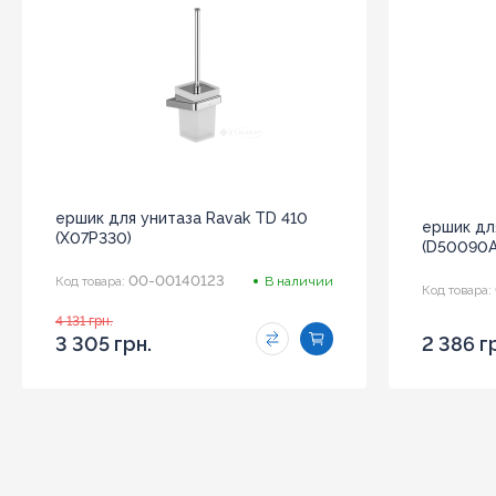
ершик для унитаза Ravak TD 410
ершик дл
(X07P330)
(D50090A
00-00140123
Код товара:
В наличии
Код товара:
4 131 грн.
3 305 грн.
2 386 г