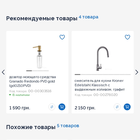
Отправить
4 товара
Рекомендуемые товары
дозатор моющего средства
смеситель для кухни Kroner
Granado Redondo PVD gold
Edelstahl Klassisch с
(gd0210PVD)
выдвижным изливом, графит
00-00303516
Код товара:
(Klassisch-PVD03915) CV032283
00-00276020
В наличии
Код товара:
1 590 грн.
2 150 грн.
5 товаров
Похожие товары