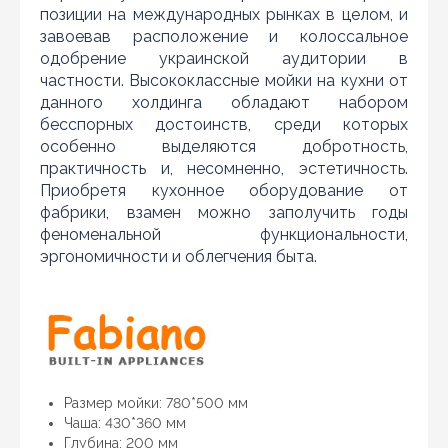
позиции на международных рынках в целом, и
завоевав расположение и колоссальное
одобрение украинской аудитории в
частности. Высококлассные мойки на кухни от
данного холдинга обладают набором
бесспорных достоинств, среди которых
особенно выделяются добротность,
практичность и, несомненно, эстетичность.
Приобретя кухонное оборудование от
фабрики, взамен можно заполучить годы
феноменальной функциональности,
эргономичности и облегчения быта.
Нашли дешевле?
Уважаемы клиенты нашего магазина! Если вы блуждая
Размер мойки: 780*500 мм
по интернету нашли цену нужного Вам товара
Чаша: 430*360 мм
дешевле чем у нас... дайте нам знать, и мы будем рады
Глубина: 200 мм