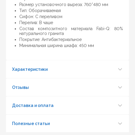
предложить более выгодную для Вас цену (при
Размер установочного выреза: 760*480 мм
условии, что товар данной модели должен быть у
Тип: Оборачиваемая
конкурента в наличии и цена на данный товар в
Cифон: С переливом
другом интернет-магазине актуальная и
Перелив: В чаше
действующая)
Состав композитного материала Fabi-Q: 80%
натурального гранита
Покрытие: Антибактериальное
Минимальная ширина шкафа: 450 мм
Характеристики
Отзывы
Доставка и оплата
Полезные статьи
Обновить капчу (CAPTCHA)