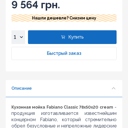
9 564 грн.
Нашли дешевле? Снизим цену
Купить
1
2
Быстрый заказ
3
4
5
6
Описание
7
8
9
-
Кухонная мойка Fabiano Classic 78x50x20 cream
10
продукция изготавливается известнейшим
концерном Fabiano, который стремительно
обрел безусловные и непреложные лидерские