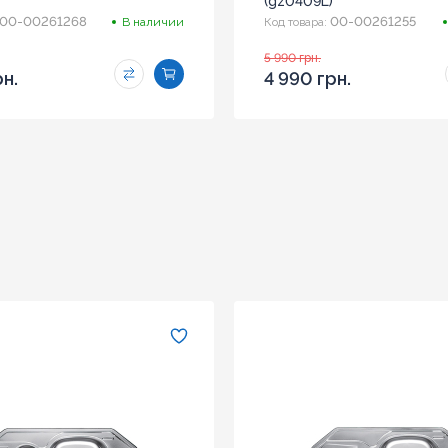
(gz0409L)
00-00261268
00-00261255
В наличии
Код товара:
5 990 грн.
рн.
4 990 грн.