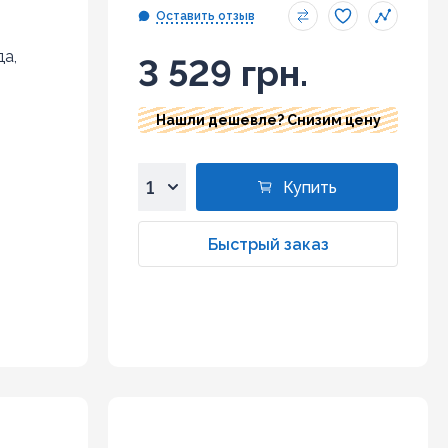
Оставить отзыв
да,
3 529 грн.
Нашли дешевле? Снизим цену
Купить
1
2
Быстрый заказ
3
4
5
6
7
8
9
10