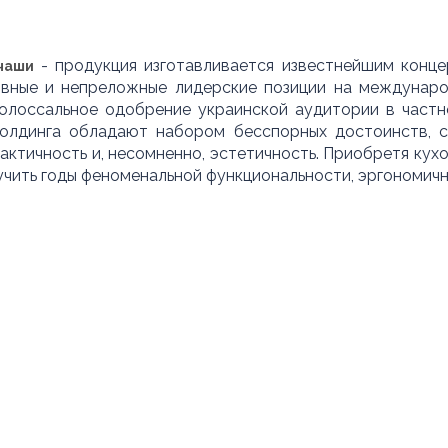
- продукция изготавливается известнейшим конц
 чаши
овные и непреложные лидерские позиции на междунар
колоссальное одобрение украинской аудитории в частн
холдинга обладают набором бесспорных достоинств, 
ктичность и, несомненно, эстетичность. Приобретя кух
учить годы феноменальной функциональности, эргономич