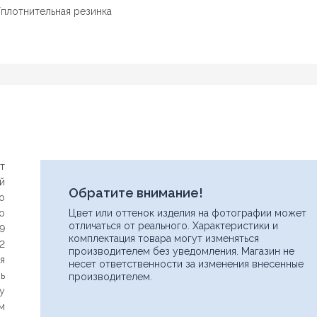
Уплотнительная резинка
т
й
Обратите внимание!
no
no
Цвет или оттенок изделия на фотографии может
отличаться от реального. Характеристики и
29
комплектация товара могут изменяться
2
производителем без уведомления. Магазин не
я
несет ответственности за изменения внесенные
ь
производителем.
у
м