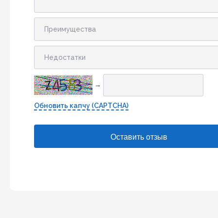
→
Обновить капчу (CAPTCHA)