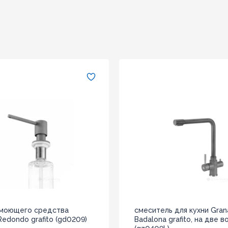
 моющего средства
смеситель для кухни Gra
edondo grafito (gd0209)
Badalona grafito, на две 