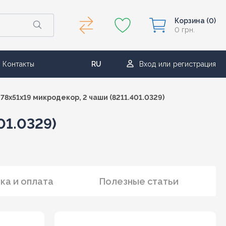
Корзина
(0)
0 грн.
Контакты
RU
Вход
или
регистрация
UA
78x51x19 микродекор, 2 чаши (8211.401.0329)
01.0329)
ка и оплата
Полезные статьи