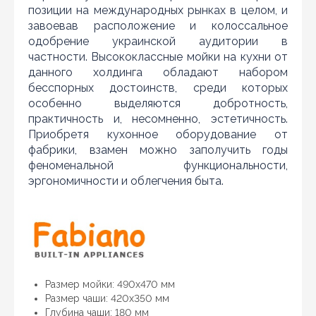
позиции на международных рынках в целом, и
завоевав расположение и колоссальное
одобрение украинской аудитории в
частности. Высококлассные мойки на кухни от
данного холдинга обладают набором
бесспорных достоинств, среди которых
особенно выделяются добротность,
практичность и, несомненно, эстетичность.
Приобретя кухонное оборудование от
фабрики, взамен можно заполучить годы
феноменальной функциональности,
эргономичности и облегчения быта.
Нашли дешевле?
Уважаемы клиенты нашего магазина! Если вы блуждая
по интернету нашли цену нужного Вам товара
дешевле чем у нас... дайте нам знать, и мы будем рады
Размер мойки: 490х470 мм
предложить более выгодную для Вас цену (при
Размер чаши: 420х350 мм
условии, что товар данной модели должен быть у
конкурента в наличии и цена на данный товар в
Глубина чаши: 180 мм