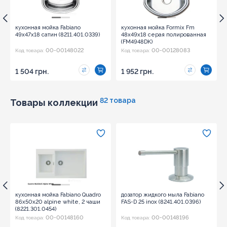
кухонная мойка Fabiano
кухонная мойка Formix Fm
49x47x18 сатин (8211.401.0339)
48х49х18 серая полированная
(FM4948DK)
00-00148022
00-00128083
Код товара:
Код товара:
1 504 грн.
1 952 грн.
82 товара
Товары коллекции
кухонная мойка Fabiano Quadro
дозатор жидкого мыла Fabiano
86x50x20 alpine white, 2 чаши
FAS-D 25 inox (8241.401.0396)
(8221.301.0454)
00-00148160
00-00148196
Код товара:
Код товара: