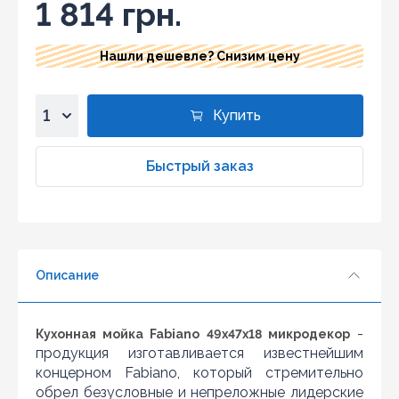
1 814 грн.
Нашли дешевле? Снизим цену
Купить
1
2
Быстрый заказ
3
4
5
6
Описание
7
8
9
-
Кухонная мойка Fabiano 49x47x18 микродекор
10
продукция изготавливается известнейшим
концерном Fabiano, который стремительно
обрел безусловные и непреложные лидерские