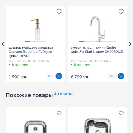
дозатор моющего средства
смеситель для кухни Grohe
Granado Redondo PVD gold
QuickFix Start L хром (24203002)
(gd0210PVD)
00-00303516
00-00254476
Код товара:
Код товара:
В наличии
В наличии
1 590 грн.
6 799 грн.
4 товара
Похожие товары