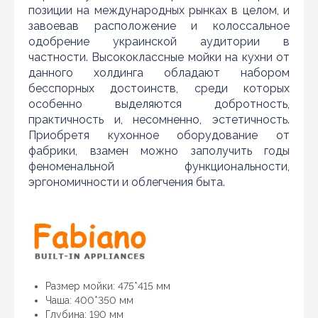
позиции на международных рынках в целом, и
завоевав расположение и колоссальное
одобрение украинской аудитории в
частности. Высококлассные мойки на кухни от
данного холдинга обладают набором
бесспорных достоинств, среди которых
особенно выделяются добротность,
практичность и, несомненно, эстетичность.
Приобретя кухонное оборудование от
фабрики, взамен можно заполучить годы
феноменальной функциональности,
эргономичности и облегчения быта.
Нашли дешевле?
Уважаемы клиенты нашего магазина! Если вы блуждая
Размер мойки: 475*415 мм
по интернету нашли цену нужного Вам товара
дешевле чем у нас... дайте нам знать, и мы будем рады
Чаша: 400*350 мм
предложить более выгодную для Вас цену (при
Глубина: 190 мм