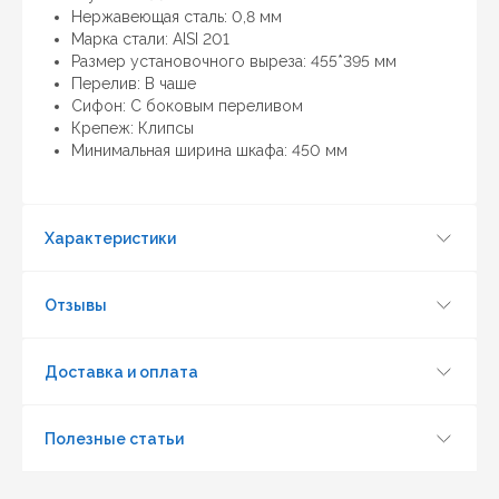
условии, что товар данной модели должен быть у
Нержавеющая сталь: 0,8 мм
конкурента в наличии и цена на данный товар в
Марка стали: AISI 201
другом интернет-магазине актуальная и
Размер установочного выреза: 455*395 мм
действующая)
Перелив: В чаше
Cифон: С боковым переливом
Крепеж: Клипсы
Минимальная ширина шкафа: 450 мм
Характеристики
Отзывы
Доставка и оплата
Полезные статьи
Обновить капчу (CAPTCHA)