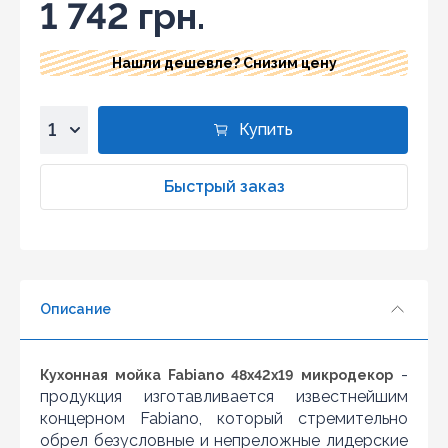
1 742 грн.
Нашли дешевле? Снизим цену
Купить
1
2
Быстрый заказ
3
4
5
6
Описание
7
8
9
-
Кухонная мойка Fabiano 48x42x19 микродекор
10
продукция изготавливается известнейшим
концерном Fabiano, который стремительно
обрел безусловные и непреложные лидерские