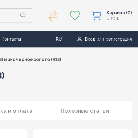
Корзина
(0)
0 грн.
Контакты
RU
Вход
или
регистрация
UA
5) микс черное золото (913)
3)
ка и оплата
Полезные статьи