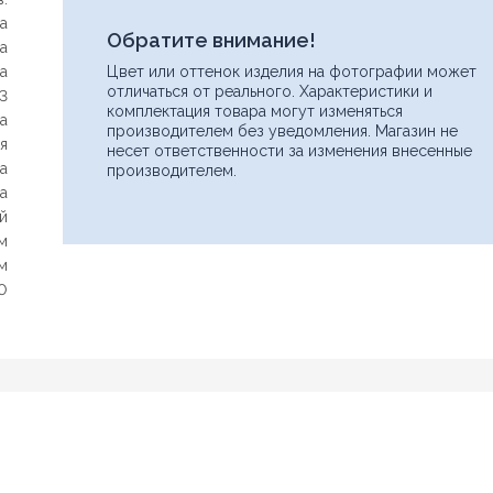
а
Обратите внимание!
a
a
Цвет или оттенок изделия на фотографии может
отличаться от реального. Характеристики и
13
комплектация товара могут изменяться
а
Нашли дешевле?
производителем без уведомления. Магазин не
я
несет ответственности за изменения внесенные
Уважаемы клиенты нашего магазина! Если вы блуждая по
а
производителем.
интернету нашли цену нужного Вам товара дешевле чем у нас...
а
дайте нам знать, и мы будем рады предложить более выгодную
ой
для Вас цену (при условии, что товар данной модели должен
быть у конкурента в наличии и цена на данный товар в другом
м
интернет-магазине актуальная и действующая)
м
0