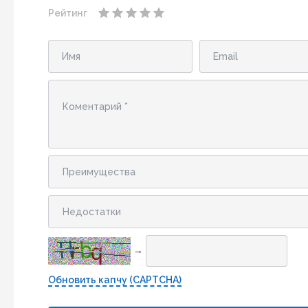
Рейтинг
→
Обновить капчу (CAPTCHA)