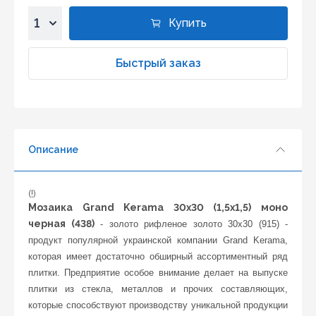
Купить
1
2
Быстрый заказ
3
4
5
6
Описание
7
8
Нашли дешевле?
9
(!)
Уважаемы клиенты нашего магазина! Если вы блуждая
10
Мозаика Grand Kerama 30x30 (1,5х1,5) моно
по интернету нашли цену нужного Вам товара
черная (438)
дешевле чем у нас... дайте нам знать, и мы будем рады
- золото рифленое золото 30х30 (915) -
предложить более выгодную для Вас цену (при
продукт популярной украинской компании Grand Kerama,
условии, что товар данной модели должен быть у
которая имеет достаточно обширный ассортиментный ряд
конкурента в наличии и цена на данный товар в
плитки. Предприятие особое внимание делает на выпуске
другом интернет-магазине актуальная и
действующая)
плитки из стекла, металлов и прочих составляющих,
которые способствуют производству уникальной продукции