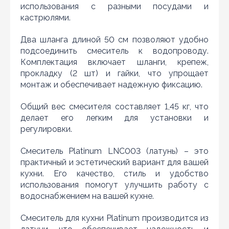
использования с разными посудами и
кастрюлями.
Два шланга длиной 50 см позволяют удобно
подсоединить смеситель к водопроводу.
Комплектация включает шланги, крепеж,
прокладку (2 шт) и гайки, что упрощает
монтаж и обеспечивает надежную фиксацию.
Нашли дешевле?
Общий вес смесителя составляет 1,45 кг, что
Уважаемы клиенты нашего магазина! Если вы блуждая
делает его легким для установки и
по интернету нашли цену нужного Вам товара
регулировки.
дешевле чем у нас... дайте нам знать, и мы будем рады
предложить более выгодную для Вас цену (при
условии, что товар данной модели должен быть у
Смеситель Platinum LNC003 (латунь) – это
конкурента в наличии и цена на данный товар в
практичный и эстетический вариант для вашей
другом интернет-магазине актуальная и
кухни. Его качество, стиль и удобство
действующая)
использования помогут улучшить работу с
водоснабжением на вашей кухне.
Смеситель для кухни Platinum производится из