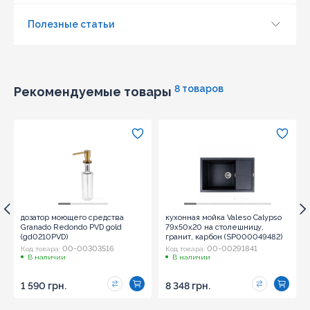
Полезные статьи
8 товаров
Рекомендуемые товары
дозатор моющего средства
кухонная мойка Valeso Calypso
Granado Redondo PVD gold
79x50x20 на столешницу,
(gd0210PVD)
гранит, карбон (SP000049482)
00-00303516
00-00291841
Код товара:
Код товара:
В наличии
В наличии
1 590 грн.
8 348 грн.