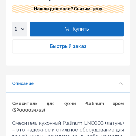
Нашли дешевле? Снизим цену
Купить
1
2
Быстрый заказ
3
4
5
6
Описание
7
8
9
Смеситель для кухни Platinum хром
10
(SP000034763)
Смеситель кухонный Platinum LNC003 (латунь)
– это надежное и стильное оборудование для