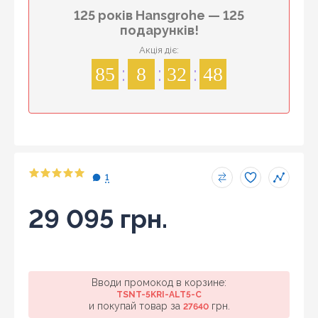
125 років Hansgrohe — 125
подарунків!
Акція діє:
85
8
32
48
1
29 095 грн.
Вводи промокод в корзине:
TSNT-5KRI-ALT5-C
и покупай товар за
грн.
27640