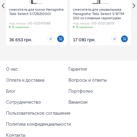
смеситель для кухни Hansgrohe
смеситель для умывальника
Talis Select S (72821000)
Hansgrohe Talis Select S WTM
100 со сливным гарнитуром
(72042000)
00-00147688
00-00101879
Код товара:
Код товара:
В наличии
В наличии
36 653 грн.
17 081 грн.
О нас
Гарантия
Оплата и доставка
Вопросы и ответы
Блог
Портфолио
Сотрудничество
Вакансии
Пользовательское соглашение
Политика конфиденциальности
Контакты