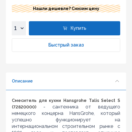
Нашли дешевле? Снизим цену
Купить
1
2
Быстрый заказ
3
4
5
6
Описание
7
8
9
Смеситель для кухни Hansgrohe Talis Select S
10
- сантехника от ведущего
(72820000)
немецкого концерна HansGrohe, который
успешно функционирует на
интернациональном строительном рынке с