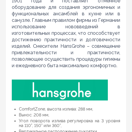
1901 года и поставляет отменное
оборудование для создания эргономичных и
функциональных ансамблей в кухне или в
санузле. Главным правилом фирмы из Германии
использование нововведений в
изготовительных процессах, что способствует
достижению практичности и долговечности
Нашли дешевле?
изделий. Смесители HansGrohe – совмещение
привлекательности и практичности,
Уважаемы клиенты нашего магазина! Если вы блуждая
позволяющее осуществить процедуры гигиены
по интернету нашли цену нужного Вам товара
дешевле чем у нас... дайте нам знать, и мы будем рады
и ежедневного быта максимально комфортно.
предложить более выгодную для Вас цену (при
условии, что товар данной модели должен быть у
конкурента в наличии и цена на данный товар в
другом интернет-магазине актуальная и
действующая)
ComfortZone, высота излива: 288 мм,
Вынос: 208 мм,
Угол поворота излива регулировка на 3 уровня
на 110°, 150° или 360°,
Вертикальное расположение рукоятки,