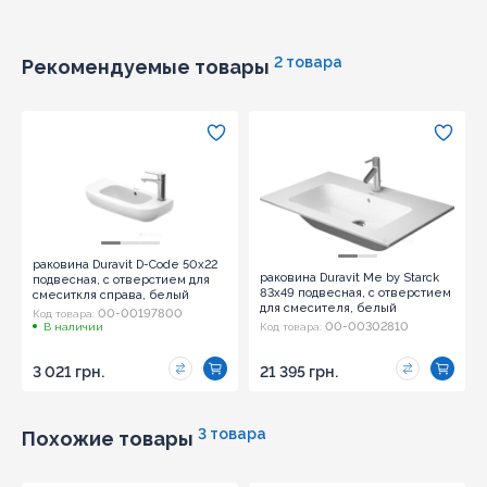
2 товара
Рекомендуемые товары
раковина Duravit D-Code 50х22
раковина Duravit Me by Starck
подвесная, с отверстием для
83х49 подвесная, с отверстием
смеситкля справа, белый
для смесителя, белый
(07065000082)
00-00197800
Код товара:
(2336830000)
00-00302810
В наличии
Код товара:
3 021 грн.
21 395 грн.
3 товара
Похожие товары