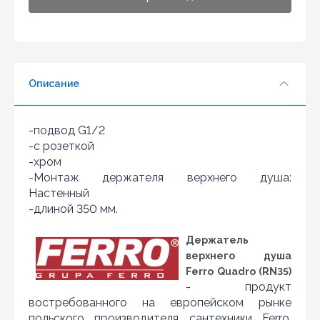
Описание
-подвод G1/2
-с розеткой
-хром
-Монтаж держателя верхнего душа:
Настенный
-длиной 350 мм.
Нашли дешевле?
Держатель
верхнего душа
Уважаемы клиенты нашего магазина! Если вы блуждая
по интернету нашли цену нужного Вам товара
Ferro Quadro (RN35)
дешевле чем у нас... дайте нам знать, и мы будем рады
- продукт
предложить более выгодную для Вас цену (при
востребованного на европейском рынке
условии, что товар данной модели должен быть у
польского производителя сантехники Ferro.