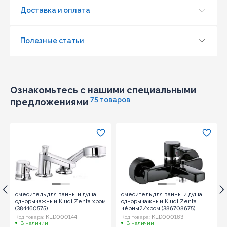
Доставка и оплата
Полезные статьи
Ознакомьтесь с нашими специальными
75 товаров
предложениями
смеситель для ванны и душа
смеситель для ванны и душа
однорычажный Kludi Zenta хром
однорычажный Kludi Zenta
(384460575)
чёрный/хром (386708675)
KLD000144
KLD000163
Код товара:
Код товара:
В наличии
В наличии