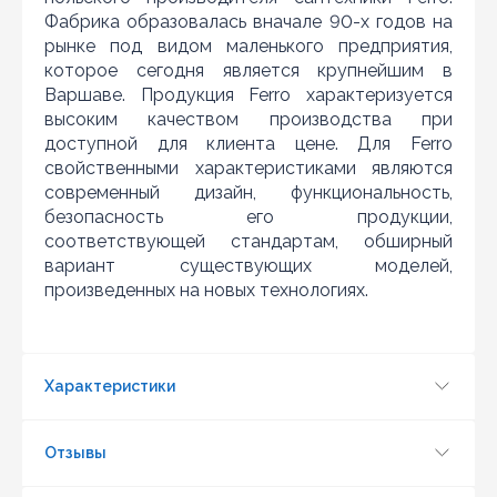
конкурента в наличии и цена на данный товар в
Фабрика образовалась вначале 90-х годов на
другом интернет-магазине актуальная и
действующая)
рынке под видом маленького предприятия,
которое сегодня является крупнейшим в
Варшаве. Продукция Ferro характеризуется
высоким качеством производства при
доступной для клиента цене. Для Ferro
свойственными характеристиками являются
современный дизайн, функциональность,
безопасность его продукции,
соответствующей стандартам, обширный
вариант существующих моделей,
произведенных на новых технологиях.
Характеристики
Обновить капчу (CAPTCHA)
Отзывы
Отправить