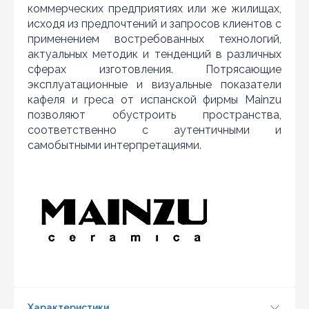
предложить более выгодную для Вас цену (при
коммерческих предприятиях или же жилищах,
условии, что товар данной модели должен быть у
исходя из предпочтений и запросов клиентов с
конкурента в наличии и цена на данный товар в
другом интернет-магазине актуальная и
применением востребованных технологий,
действующая)
актуальных методик и тенденций в различных
сферах изготовления. Потрясающие
эксплуатационные и визуальные показатели
кафеля и греса от испанской фирмы Mainzu
позволяют обустроить пространства,
соответственно с аутентичными и
самобытными интерпретациями.
Обновить капчу (CAPTCHA)
Характеристики