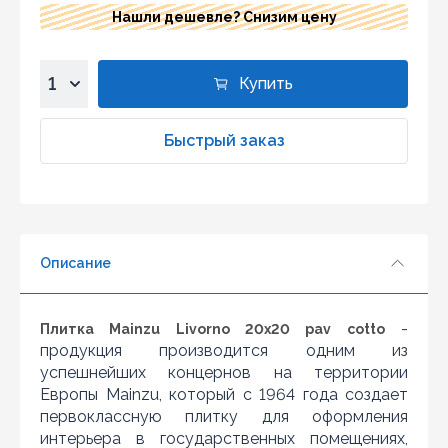
Нашли дешевле? Снизим цену
Купить
1
2
Быстрый заказ
3
4
5
6
Описание
7
8
9
-
Плитка Mainzu Livorno 20x20 pav cotto
10
продукция производится одним из
Нашли дешевле?
успешнейших концернов на территории
Европы Mainzu, который с 1964 года создает
Уважаемы клиенты нашего магазина! Если вы блуждая
по интернету нашли цену нужного Вам товара
первоклассную плитку для оформления
дешевле чем у нас... дайте нам знать, и мы будем рады
интерьера в государственных помещениях,